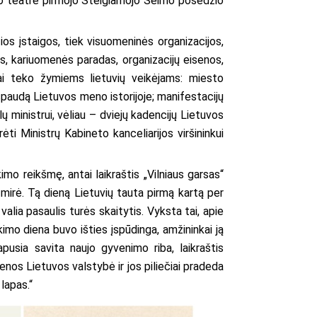
esto teatre pirmojo Steigiamojo Seimo posėdžio
os įstaigos, tiek visuomeninės organizacijos,
, kariuomenės paradas, organizacijų eisenos,
ai teko žymiems lietuvių veikėjams: miesto
įspaudą Lietuvos meno istorijoje; manifestacijų
ų ministrui, vėliau – dviejų kadencijų Lietuvos
i Ministrų Kabineto kanceliarijos viršininkui
mo reikšmę, antai laikraštis „Vilniaus garsas“
r mirė. Tą dieną Lietuvių tauta pirmą kartą per
valia pasaulis turės skaitytis. Vyksta tai, apie
imo diena buvo išties įspūdinga, amžininkai ją
usia savita naujo gyvenimo riba, laikraštis
os Lietuvos valstybė ir jos piliečiai pradeda
 lapas.“