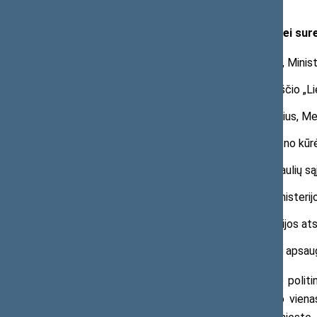
Komisijos Steigiamojo Seimo šventei sure
Tadas PETKEVIČIUS, teisininkas, Ministrų
Balys SRUOGA, rašytojas, dienraščio „Li
Antanas SUTKUS, teatro režisierius, Me
Vilius JOMANTAS, tapytojas, Meno kūrė
Vladas PUTVINSKIS, Lietuvos šaulių są
Petras KERPĖ, Vidaus reikalų ministeri
MORKUS, Vidaus reikalų ministerijos at
Vladas BRAZIULEVIČIUS, Krašto apsaug
Šventei organizuoti komisija pasitelkė politi
kultūros įstaigas. Šaulių sąjungai teko vien