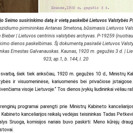
jo Seimo susirinkimo datą ir vietą paskelbė Lietuvos Valstybės P
rezidiumo pirmininkas Antanas Smetona, būsimasis Lietuvos Vals
e Bieber |
Lietuvos centrinis valstybės archyvas
. P-19259 (nuotra
nkimo dienos paskelbimas. Šį dokumentą pasirašė Lietuvos Valst
inkas Ernestas Galvanauskas. Kaunas, 1920 m. gegužės 3 d. |
Lie
923, ap.1, b. 144, l. 20
svarbą, šiek tiek anksčiau, 1920 m. gegužės 10 d., Ministrų 
ybės ir visuomeninėse, kariuomenės bei privačiose įstaigose
švenčiama visoje Lietuvoje.“ Tos dienos įvykių liudininkai vėliau r
os renginių programai parengti prie Ministrų Kabineto kanceliar
ų Kabineto kanceliarijos reikalų vedėjas teisininkas Tadas Petkev
alys Sruoga, komisijos nariais buvo paskirti: Meno kūrėjų draugi
tstovai.