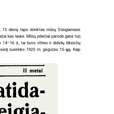
4, 15 dieną tapo išrinktas mūsų Steigiamasis
mažai kas laukė. Mūsų piliečiai parodė gana turį
4–16 d., tai buvo vilties ir didelių lūkesčių
posėdį susirinko 1920 m. gegužės 15-ąją. Kaip