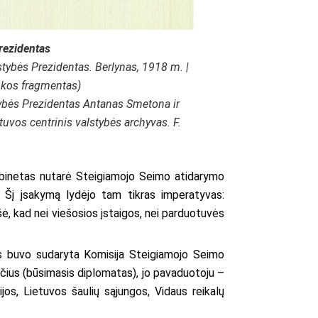
rezidentas
tybės Prezidentas. Berlynas, 1918 m. |
ukos fragmentas)
ybės Prezidentas Antanas Smetona ir
tuvos centrinis valstybės archyvas
. F.
Kabinetas nutarė Steigiamojo Seimo atidarymo
. Šį įsakymą lydėjo tam tikras imperatyvas:
ašė, kad nei viešosios įstaigos, nei parduotuvės
ijos buvo sudaryta Komisija Steigiamojo Seimo
ičius (būsimasis diplomatas), jo pavaduotoju –
jos, Lietuvos šaulių sąjungos, Vidaus reikalų