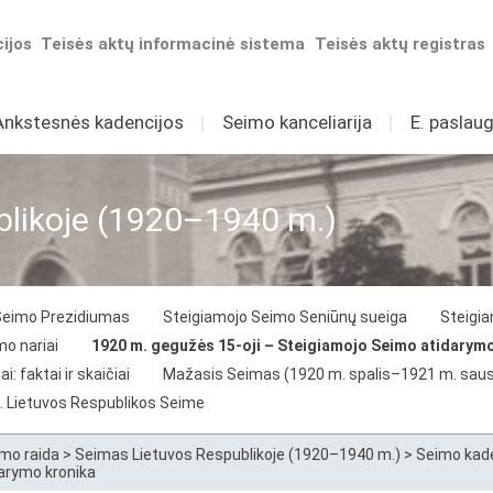
ijos
Teisės aktų informacinė sistema
Teisės aktų registras
Ankstesnės kadencijos
I
Seimo kanceliarija
I
E. paslaug
blikoje (1920–1940 m.)
Seimo Prezidiumas
Steigiamojo Seimo Seniūnų sueiga
Steigia
o nariai
1920 m. gegužės 15-oji – Steigiamojo Seimo atidarym
 faktai ir skaičiai
Mažasis Seimas (1920 m. spalis–1921 m. saus
. Lietuvos Respublikos Seime
mo raida
>
Seimas Lietuvos Respublikoje (1920–1940 m.)
>
Seimo kad
arymo kronika