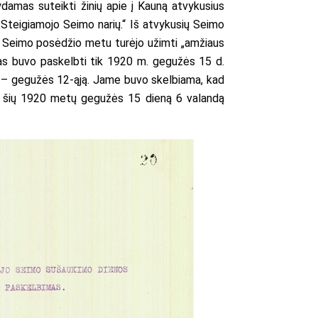
damas suteikti žinių apie į Kauną atvykusius
ą Steigiamojo Seimo narių.“ Iš atvykusių Seimo
mojo Seimo posėdžio metu turėjo užimti „amžiaus
aikas buvo paskelbti tik 1920 m. gegužės 15 d.
as – gegužės 12-ąją. Jame buvo skelbiama, kad
tas šių 1920 metų gegužės 15 dieną 6 valandą