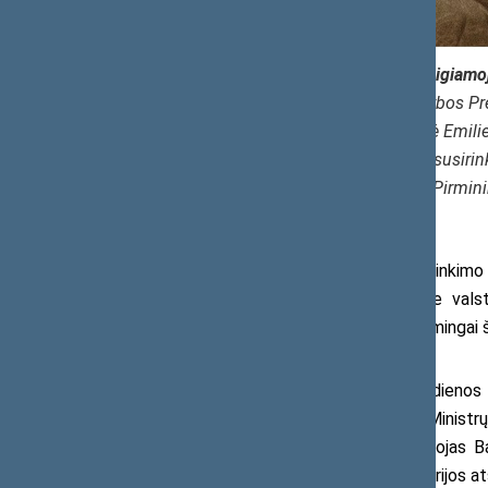
Steigiamo
Kairėje: Lietuvos Valstybės Tarybos P
Fotoateljė Emili
Dešinėje: Steigiamojo Seimo susiri
Lietuvos Valstybės Ministras Pirmin
Įvertindamas Steigiamojo Seimo susirinkimo 
dieną paskelbti nedarbo diena visose valst
„(Gegužės mėn. 15 d.) privalo būti iškilmingai 
nedirbo: „Visi be išimties švenčia.“
Šventiškai nuotaikai užtikrinti ir šios dien
šventei surengti. Jos pirmininku tapo Ministr
dienraščio „Lietuva“ redaktorius rašytojas B
ministerijos ir Krašto apsaugos ministerijos a