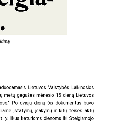
nkimą
aduodamasis Lietuvos Valstybės Laikinosios
 šių metų gegužės mėnesio 15 dieną Lietuvos
uose.“ Po dviejų dienų šis dokumentas buvo
ialiame įstatymų, įsakymų ir kitų teisės aktų
t. y. likus keturioms dienoms iki Steigiamojo