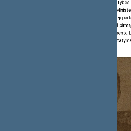
1920 m. gegužės 10 d. Lietuvos Valstybės Pr
Steigiamojo Seimo narius: „[...] prašau Minis
narių buvo išrinkti vyriausieji ir jauniausiej
prezidiumo“ pareigas, t. y. pirmininkauti pir
dienraštyje „Lietuva“, tiesa, patį dokumentą
„[...] Steigiamasis Seimas, susirinkus įsta
Kaune, Miesto Teatro rūmuose.“