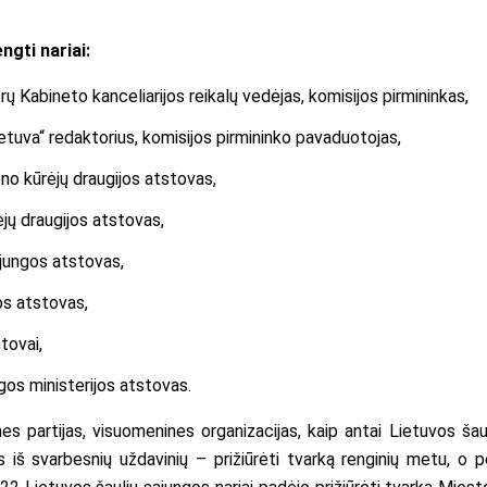
ngti nariai:
 Kabineto kanceliarijos reikalų vedėjas, komisijos pirmininkas,
etuva“ redaktorius, komisijos pirmininko pavaduotojas,
no kūrėjų draugijos atstovas,
jų draugijos atstovas,
jungos atstovas,
jos atstovas,
stovai,
os ministerijos atstovas.
nes partijas, visuomenines organizacijas, kaip antai Lietuvos šau
as iš svarbesnių uždavinių – prižiūrėti tvarką renginių metu, o