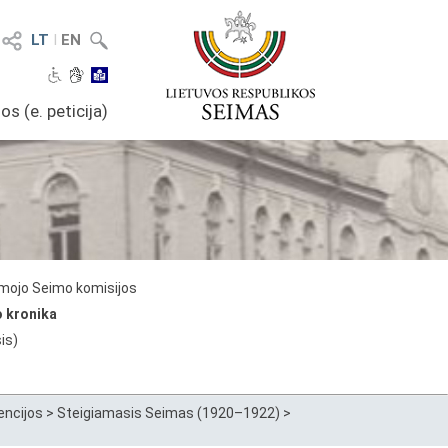
LT
I
EN
os (e. peticija)
mojo Seimo komisijos
o kronika
is)
encijos
>
Steigiamasis Seimas (1920–1922)
>