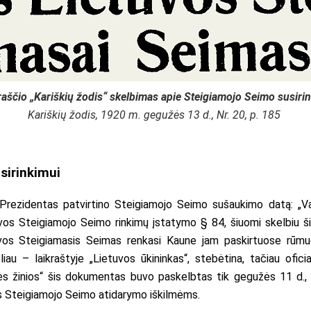
raščio „Kariškių žodis“ skelbimas apie Steigiamojo Seimo susiri
Kariškių žodis
, 1920 m. gegužės 13 d., Nr. 20, p. 185
sirinkimui
rezidentas patvirtino Steigiamojo Seimo sušaukimo datą: „V
tuvos Steigiamojo Seimo rinkimų įstatymo § 84, šiuomi skelbiu
uvos Steigiamasis Seimas renkasi Kaune jam paskirtuose rūm
liau – laikraštyje „Lietuvos ūkininkas“, stebėtina, tačiau ofic
bės žinios“ šis dokumentas buvo paskelbtas tik gegužės 11 d., 
is Steigiamojo Seimo atidarymo iškilmėms.