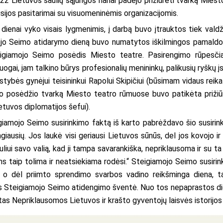
e, 22 Lietuvos šaulių sąjungos nariai padėjo prižiūrėti tvarką Mi
sijos pasitarimai su visuomeninėmis organizacijomis.
ienai vyko visais lygmenimis, į darbą buvo įtrauktos tiek valdži
amojo Seimo atidarymo dieną buvo numatytos iškilmingos pamaldos
eigiamojo Seimo posėdis Miesto teatre. Pasirengimo rūpesči
ogai, jam talkino būrys profesionalių menininkų, palikusių ryškų 
ybės gynėjui teisininkui Rapolui Skipičiui (būsimam vidaus reikal
 posėdžio tvarką Miesto teatro rūmuose buvo patikėta prižiūrėt
ietuvos diplomatijos šefui).
amojo Seimo susirinkimo faktą iš karto pabrėždavo šio susirinki
giausių. Jos laukė visi geriausi Lietuvos sūnūs, del jos kovojo i
iui savo valią, kad ji tampa savarankiška, nepriklausoma ir su ta 
 taip tolima ir neatsiekiama rodėsi.“ Steigiamojo Seimo susirink
 dėl priimto sprendimo svarbos vadino reikšminga diena, tap
os Steigiamojo Seimo atidengimo šventė. Nuo tos nepaprastos dien
tas Nepriklausomos Lietuvos ir krašto gyventojų laisvės istorijos