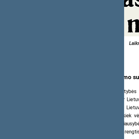
Laik
Pasirengimas Steigiamojo Seimo su
1920 m. gegužės 3 d. Lietuvos Valstybės P
Konstitucijos pamatinių dėsnių § 32 ir Lie
Steigiamojo Seimo susirinkimo diena. Liet
publikuotas dienraštyje „Lietuva“ –, kiek vė
periodiniame leidinyje „Laikinosios Vyriausy
Seimo susirinkimo. Tačiau tai netrukdė rengt