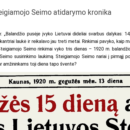
eigiamojo Seimo atidarymo kronika
ė: „Balandžio pusėje įvyko Lietuvai dideliai svarbus dalykas: 1
antriai laukė ir reikalavo jau treti metai. Rinkimai pavyko, kaip 
teigiamojo Seimo rinkimai vyko tris dienas – 1920 m. balandžio 1
o Seimo susirinkimo laukimą. Steigiamojo Seimo nariai į pirmąjį 
ar amžininkams toji diena tapo švente?