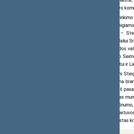
tebevadinta milicija) užtikrinti tvarką miest
metu. Šaulių sąjungos būstinėje vykdavo komi
Pasirengimas Steigiamojo Seimo susirinkimo d
neliko abejingi ir Kauno gyventojai. Steigi
ąžuoliukų sodinimas ir – svarbiausia – St
papuošimas buvo patikėtas rašytojui Baliui Sru
ir ąžuoliukų sodinimas – Kauno apygardos valst
Respublikos Seimo nariui); Steigiamojo Seimo
Stasiui Lozoraičiui (būsimajam diplomatui ir L
Tų dienų spaudos leidiniai anonsuodami Steigi
rašė: „Arti ta diena, kuri bus mums viena bran
teisėtai išrinktus savo atstovus pareikš pasaul
ką mes nesenai ir svajoti nedrįsome, kas mums
ne dėl šventės iškilmingumo ar puošnumo, o
„Darbininkas“ rašė: „Gegužės m. 15 d. Lietuv
naujį gyvenimą. Gegužės m. 15 d. atverstas ki