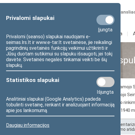
Numatomos transliac
Privalomi slapukai
Įjungta
Sudėtis
I
Veikla
I
Privalomi (seanso) slapukai naudojami e-
seimas.lrs.lt ir www.e-tar.lt svetainėse, jie reikalingi
pagrindinių svetainės funkcijų veikimui užtikrinti ir
Jūsų duotam sutikimui su slapuku išsaugoti, jei tokį
Seimas Lietuvos Respu
davėte. Svetainės negalės tinkamai veikti be šių
slapukų.
Statistikos slapukai
Steigiamojo Seimo Pirmininkas
Steigiamojo 
Išjungta
Steigiamojo Seimo frakcijos
Steigiamojo Seim
Analitiniai slapukai (Google Analytics) padeda
1920–1940 m. Lietuvos Respublikos Seimo rinkimai:
tobulinti svetainę, renkant ir analizuojant informaciją
apie jos lankomumą.
Rinkimų teisė moterims ir moterys 1920–1940 m
Pradžia
>
Seimo istorija
>
Lietuvos parlamentariz
Daugiau informacijos
1920 m. gegužės 15-oji – Steigiamojo Seimo atid