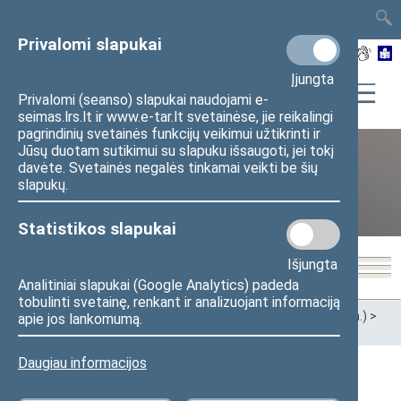
TAIS
TAR
LT
I
EN
Privalomi slapukai
Įjungta
Privalomi (seanso) slapukai naudojami e-
seimas.lrs.lt ir www.e-tar.lt svetainėse, jie reikalingi
pagrindinių svetainės funkcijų veikimui užtikrinti ir
Jūsų duotam sutikimui su slapuku išsaugoti, jei tokį
davėte. Svetainės negalės tinkamai veikti be šių
XII Seimas (2016–2020 m.)
slapukų.
Statistikos slapukai
Išjungta
Analitiniai slapukai (Google Analytics) padeda
tobulinti svetainę, renkant ir analizuojant informaciją
Pradžia
>
Ankstesnės kadencijos
>
XII Seimas (2016–2020 m.)
>
apie jos lankomumą.
Seimo nariai
Daugiau informacijos
Visi
A
B
Č
D
E
F
G
I
J
K
L
M
N
O