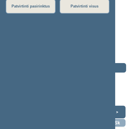
P
R
S
Š
T
U
V
Z
Ž
Patvirtinti pasirinktus
Patvirtinti visus
Klemensas Rimšelis
2000–2004 m. kadencija
Seimo narys nuo 2000-10-19
iki 2004-11-14
Iškėlė: Lietuvos liberalų sąjunga
Išrinktas: Centro (Nr. 13) apygardoje
Darbotvarkė
2004 m. lapkričio 14 d.
Šią dieną darbotvarkės nėra
Lapkritis 2004
<
>
Pr
An
Tr
Kt
Pn
Št
Sk