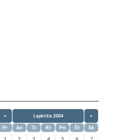
<
Lapkritis 2004
>
Pr
An
Tr
Kt
Pn
Št
Sk
1
2
3
4
5
6
7