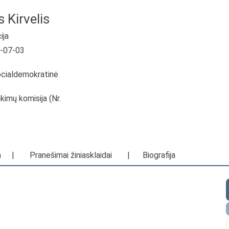
 Kirvelis
ija
4-07-03
ocialdemokratinė
inkimų komisija (Nr.
a
|
Pranešimai žiniasklaidai
|
Biografija