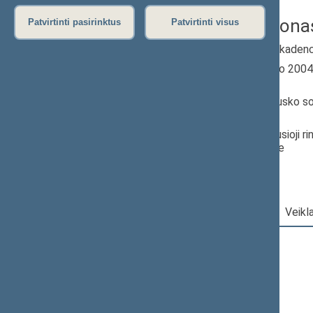
Dobilas Jonas
Patvirtinti pasirinktus
Patvirtinti visus
2000–2004 m. kadenc
Seimo narys nuo 200
iki 2004-11-14
Iškėlė: A.Brazausko s
koalicija
Išrinktas: Vyriausioji r
100) apygardoje
Darbotvarkė
|
Pareigos
|
Veikl
2004 m. lapkričio 14 d.
Šią dieną darbotvarkės nėra