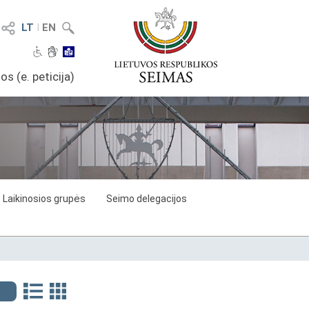
LT
I
EN
os (e. peticija)
Laikinosios grupės
Seimo delegacijos