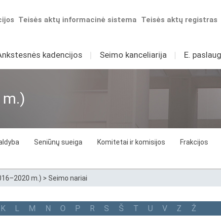
ijos
Teisės aktų informacinė sistema
Teisės aktų registras
Ankstesnės kadencijos
I
Seimo kanceliarija
I
E. paslaug
 m.)
aldyba
Seniūnų sueiga
Komitetai ir komisijos
Frakcijos
2016–2020 m.)
>
Seimo nariai
K
L
M
N
O
P
R
S
Š
T
U
V
Z
Ž