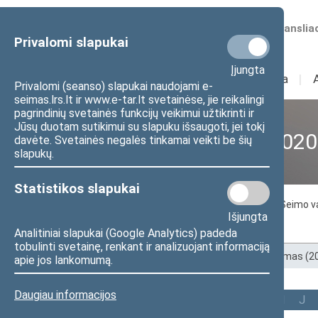
Numatomos transliac
Privalomi slapukai
Įjungta
Sudėtis
I
Veikla
I
Privalomi (seanso) slapukai naudojami e-
seimas.lrs.lt ir www.e-tar.lt svetainėse, jie reikalingi
pagrindinių svetainės funkcijų veikimui užtikrinti ir
Jūsų duotam sutikimui su slapuku išsaugoti, jei tokį
XII Seimas (2016–2020
davėte. Svetainės negalės tinkamai veikti be šių
slapukų.
Statistikos slapukai
Seimo nariai
Seimo Pirmininkas
Seimo v
Išjungta
Tarpparlamentinių ryšių grupės
Analitiniai slapukai (Google Analytics) padeda
tobulinti svetainę, renkant ir analizuojant informaciją
Pradžia
>
Ankstesnės kadencijos
>
XII Seimas (
apie jos lankomumą.
Daugiau informacijos
Visi
A
B
Č
D
E
F
G
I
J