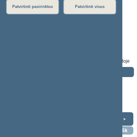
P
R
S
Š
T
U
V
Z
Ž
Patvirtinti pasirinktus
Patvirtinti visus
Aleksander Poplavski
2000–2004 m. kadencija
Seimo narys nuo 2000-10-19
iki 2004-11-14
Iškėlė: Naujoji sąjunga (socialliberalai)
Išrinktas: Vilniaus - Trakų (Nr. 57) apygardoje
Darbotvarkė
2004 m. lapkričio 14 d.
Šią dieną darbotvarkės nėra
Lapkritis 2004
<
>
Pr
An
Tr
Kt
Pn
Št
Sk