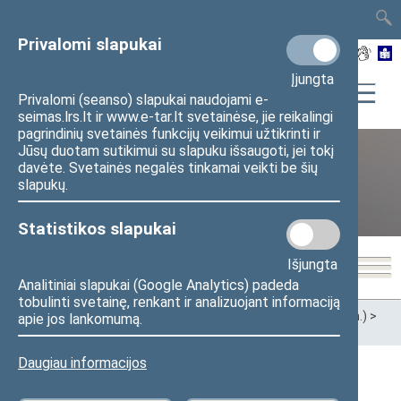
TAIS
TAR
LT
I
EN
Privalomi slapukai
Įjungta
Privalomi (seanso) slapukai naudojami e-
seimas.lrs.lt ir www.e-tar.lt svetainėse, jie reikalingi
pagrindinių svetainės funkcijų veikimui užtikrinti ir
Jūsų duotam sutikimui su slapuku išsaugoti, jei tokį
davėte. Svetainės negalės tinkamai veikti be šių
XII Seimas (2016–2020 m.)
slapukų.
Statistikos slapukai
Išjungta
Analitiniai slapukai (Google Analytics) padeda
tobulinti svetainę, renkant ir analizuojant informaciją
Pradžia
>
Ankstesnės kadencijos
>
XII Seimas (2016–2020 m.)
>
apie jos lankomumą.
Seimo nariai
Daugiau informacijos
Visi
A
B
Č
D
E
F
G
I
J
K
L
M
N
O