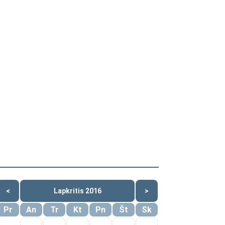
<
Lapkritis 2016
>
Pr
An
Tr
Kt
Pn
Št
Sk