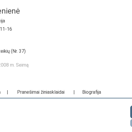
ėnienė
ija
-11-16
ikių (Nr. 37)
—2008 m. Seimą
a
|
Pranešimai žiniasklaidai
|
Biografija