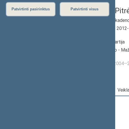
Audronė Pitr
Patvirtinti pasirinktus
Patvirtinti visus
2012–2016 m. kadenc
Seimo narė nuo 2012
iki 2016-11-14
Iškėlė: Darbo partija
Išrinkta: Skuodo - Maže
apygardoje
Buvo išrinkta į 2004
Darbotvarkė
|
Pareigos
|
Veikl
2016 m. lapkričio 14 d.
Šią dieną darbotvarkės nėra