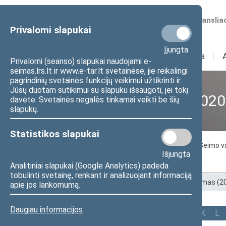
Numatomos transliac
Privalomi slapukai
Įjungta
Sudėtis
I
Veikla
I
Privalomi (seanso) slapukai naudojami e-
seimas.lrs.lt ir www.e-tar.lt svetainėse, jie reikalingi
pagrindinių svetainės funkcijų veikimui užtikrinti ir
Jūsų duotam sutikimui su slapuku išsaugoti, jei tokį
XII Seimas (2016–2020
davėte. Svetainės negalės tinkamai veikti be šių
slapukų.
Statistikos slapukai
Seimo nariai
Seimo Pirmininkas
Seimo v
Išjungta
Tarpparlamentinių ryšių grupės
Analitiniai slapukai (Google Analytics) padeda
tobulinti svetainę, renkant ir analizuojant informaciją
Pradžia
>
Ankstesnės kadencijos
>
XII Seimas (
apie jos lankomumą.
Daugiau informacijos
Visi
A
B
Č
D
F
G
J
K
L