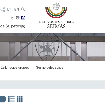
LT
I
EN
os (e. peticija)
Laikinosios grupės
Seimo delegacijos