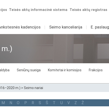
ijos
Teisės aktų informacinė sistema
Teisės aktų registras
Ankstesnės kadencijos
I
Seimo kanceliarija
I
E. paslaug
 m.)
aldyba
Seniūnų sueiga
Komitetai ir komisijos
Frakcijos
2016–2020 m.)
>
Seimo nariai
M
N
O
P
R
S
Š
T
U
V
Z
Ž