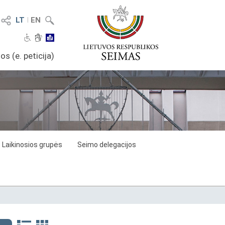
LT
I
EN
os (e. peticija)
Laikinosios grupės
Seimo delegacijos