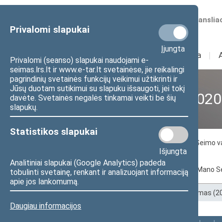
Numatomos transliac
Privalomi slapukai
Įjungta
Sudėtis
I
Veikla
I
Privalomi (seanso) slapukai naudojami e-
seimas.lrs.lt ir www.e-tar.lt svetainėse, jie reikalingi
pagrindinių svetainės funkcijų veikimui užtikrinti ir
Jūsų duotam sutikimui su slapuku išsaugoti, jei tokį
XII Seimas (2016–2020
davėte. Svetainės negalės tinkamai veikti be šių
slapukų.
Statistikos slapukai
Seimo nariai
Seimo Pirmininkas
Seimo v
Išjungta
Tarpparlamentinių ryšių grupės
Analitiniai slapukai (Google Analytics) padeda
Pagal abėcėlę
Pagal apygardas
Mano S
tobulinti svetainę, renkant ir analizuojant informaciją
apie jos lankomumą.
Pradžia
>
Ankstesnės kadencijos
>
XII Seimas (
Daugiau informacijos