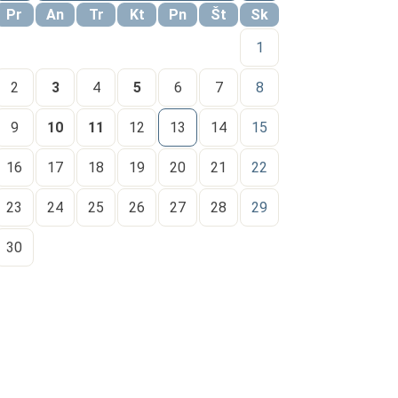
Pr
An
Tr
Kt
Pn
Št
Sk
1
2
3
4
5
6
7
8
9
10
11
12
13
14
15
16
17
18
19
20
21
22
23
24
25
26
27
28
29
30