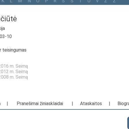
K
L
M
N
O
P
R
S
Š
T
U
V
Z
Ž
čiūtė
ija
-03-10
ir teisingumas
—2016 m. Seimą
—2012 m. Seimą
—2008 m. Seimą
a
|
Pranešimai žiniasklaidai
|
Ataskaitos
|
Biogra