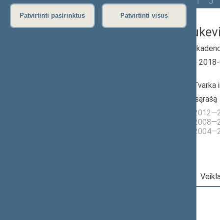
Visi
A
Ą
B
Č
D
G
H
I
J
Patvirtinti pasirinktus
Patvirtinti visus
Ona Valiukevi
2016–2020 m. kadenc
Seimo narė nuo 2018
iki 2020-11-13
Iškėlė: Partija Tvarka 
Išrinkta: Pagal sąrašą
Buvo išrinkta į 2012
Buvo išrinkta į 2008
Buvo išrinkta į 2004
Darbotvarkė
|
Pareigos
|
Veikl
2020 m. lapkričio 13 d.