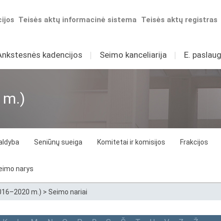
ijos
Teisės aktų informacinė sistema
Teisės aktų registras
Ankstesnės kadencijos
I
Seimo kanceliarija
I
E. paslaug
 m.)
aldyba
Seniūnų sueiga
Komitetai ir komisijos
Frakcijos
eimo narys
2016–2020 m.)
>
Seimo nariai