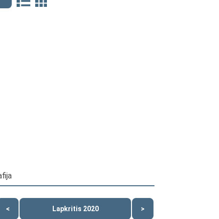
fija
<
Lapkritis 2020
>