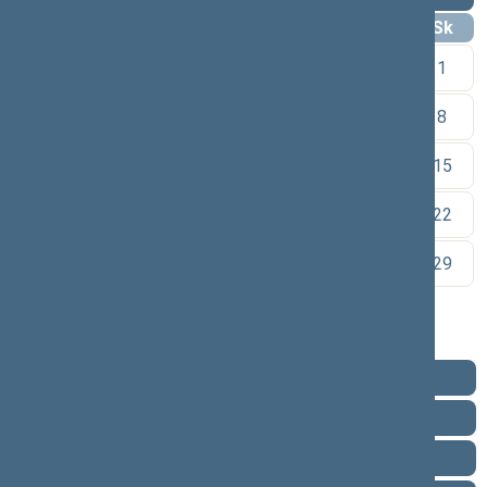
Pr
An
Tr
Kt
Pn
Št
Sk
1
2
3
4
5
6
7
8
9
10
11
12
13
14
15
16
17
18
19
20
21
22
23
24
25
26
27
28
29
30
Pareigos
Veikla
Pranešimai žiniasklaidai