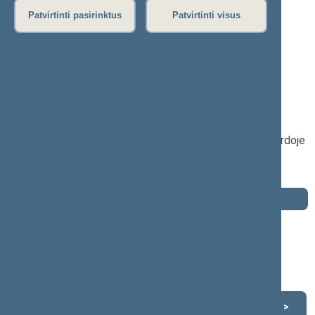
P
R
S
Š
T
U
V
Z
Ž
Patvirtinti pasirinktus
Patvirtinti visus
Remigijus Žemaitaitis
2016–2020 m. kadencija
Seimo narys nuo 2016-11-14
iki 2020-11-13
Iškėlė: Partija Tvarka ir teisingumas
Išrinktas: Pietų Žemaitijos (Nr. 33) apygardoje
Buvo išrinktas į 2012—2016 m. Seimą
Buvo išrinktas į 2008—2012 m. Seimą
Darbotvarkė
2020 m. lapkričio 13 d.
Šią dieną darbotvarkės nėra
Lapkritis 2020
<
>