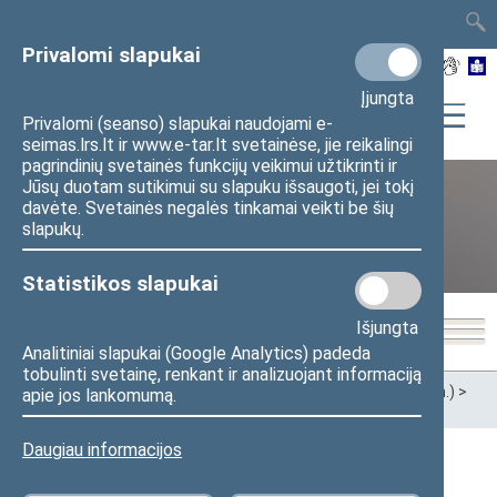
TAIS
TAR
LT
I
EN
Privalomi slapukai
Įjungta
Privalomi (seanso) slapukai naudojami e-
seimas.lrs.lt ir www.e-tar.lt svetainėse, jie reikalingi
pagrindinių svetainės funkcijų veikimui užtikrinti ir
Jūsų duotam sutikimui su slapuku išsaugoti, jei tokį
davėte. Svetainės negalės tinkamai veikti be šių
XII Seimas (2016–2020 m.)
slapukų.
Statistikos slapukai
Išjungta
Analitiniai slapukai (Google Analytics) padeda
tobulinti svetainę, renkant ir analizuojant informaciją
Pradžia
>
Ankstesnės kadencijos
>
XII Seimas (2016–2020 m.)
>
apie jos lankomumą.
Seimo nariai
Daugiau informacijos
Visi
A
Ą
B
Č
D
G
H
I
J
K
L
M
N
O