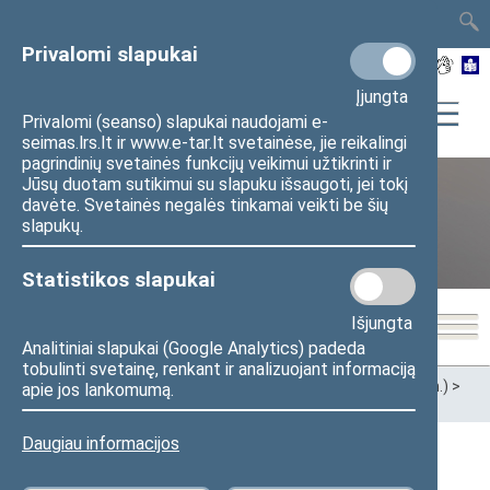
TAIS
TAR
LT
I
EN
Privalomi slapukai
Įjungta
Privalomi (seanso) slapukai naudojami e-
seimas.lrs.lt ir www.e-tar.lt svetainėse, jie reikalingi
pagrindinių svetainės funkcijų veikimui užtikrinti ir
Jūsų duotam sutikimui su slapuku išsaugoti, jei tokį
davėte. Svetainės negalės tinkamai veikti be šių
XII Seimas (2016–2020 m.)
slapukų.
Statistikos slapukai
Išjungta
Analitiniai slapukai (Google Analytics) padeda
tobulinti svetainę, renkant ir analizuojant informaciją
Pradžia
>
Ankstesnės kadencijos
>
XII Seimas (2016–2020 m.)
>
apie jos lankomumą.
Seimo nariai
Daugiau informacijos
Visi
A
B
Č
D
F
G
J
K
L
M
N
O
P
R