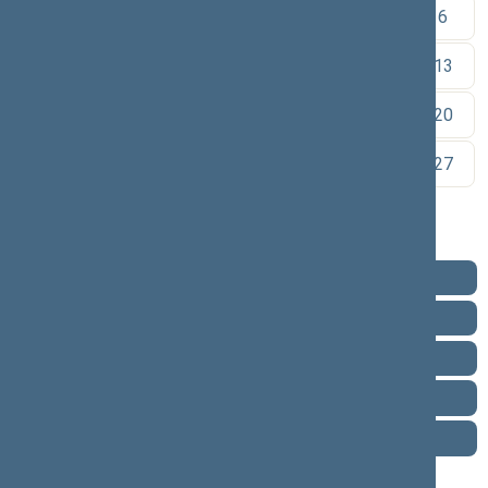
1
2
3
4
5
6
7
8
9
10
11
12
13
14
15
16
17
18
19
20
21
22
23
24
25
26
27
28
29
30
Pareigos
Veikla
Pranešimai žiniasklaidai
Biografija
Vieta posėdžių salėje