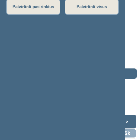
S
Š
T
U
V
Z
Ž
Patvirtinti pasirinktus
Patvirtinti visus
Raimundas Markauskas
2012–2016 m. kadencija
Seimo narys nuo 2012-11-16
iki 2016-11-14
Iškėlė: Darbo partija
Išrinktas: Dzūkijos (Nr. 69) apygardoje
Darbotvarkė
2016 m. lapkričio 14 d.
Šią dieną darbotvarkės nėra
Lapkritis 2016
<
>
Pr
An
Tr
Kt
Pn
Št
Sk