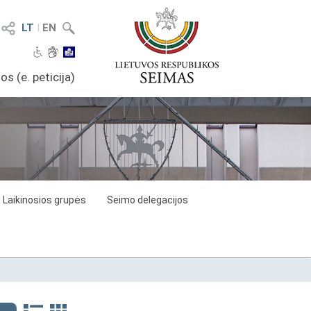
LT
I
EN
os (e. peticija)
Laikinosios grupės
Seimo delegacijos