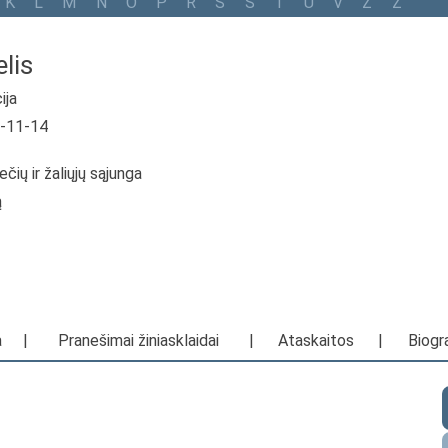
K
L
M
N
O
P
R
S
Š
T
U
V
Z
Ž
lis
ija
6-11-14
ečių ir žaliųjų sąjunga
ą
a
|
Pranešimai žiniasklaidai
|
Ataskaitos
|
Biogra