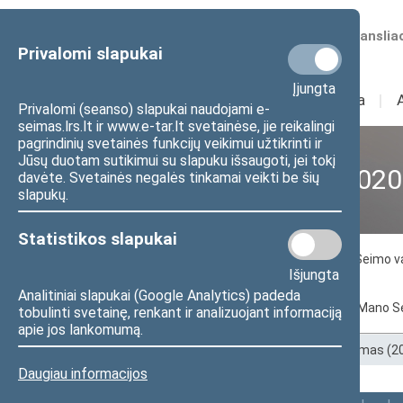
Numatomos transliac
Privalomi slapukai
Įjungta
Sudėtis
I
Veikla
I
Privalomi (seanso) slapukai naudojami e-
seimas.lrs.lt ir www.e-tar.lt svetainėse, jie reikalingi
pagrindinių svetainės funkcijų veikimui užtikrinti ir
Jūsų duotam sutikimui su slapuku išsaugoti, jei tokį
XII Seimas (2016–2020
davėte. Svetainės negalės tinkamai veikti be šių
slapukų.
Statistikos slapukai
Seimo nariai
Seimo Pirmininkas
Seimo v
Išjungta
Tarpparlamentinių ryšių grupės
Analitiniai slapukai (Google Analytics) padeda
Pagal abėcėlę
Pagal apygardas
Mano S
tobulinti svetainę, renkant ir analizuojant informaciją
apie jos lankomumą.
Pradžia
>
Ankstesnės kadencijos
>
XII Seimas (
Daugiau informacijos