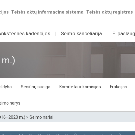
ijos
Teisės aktų informacinė sistema
Teisės aktų registras
Ankstesnės kadencijos
I
Seimo kanceliarija
I
E. paslaug
 m.)
aldyba
Seniūnų sueiga
Komitetai ir komisijos
Frakcijos
eimo narys
2016–2020 m.)
>
Seimo nariai