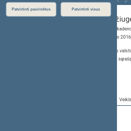
Visi
A
Ą
B
Č
D
G
H
I
J
Patvirtinti pasirinktus
Patvirtinti visus
Justas Džiuge
2016–2020 m. kadenc
Seimo narys nuo 201
iki 2020-11-13
Iškėlė: Lietuvos valsti
Išrinktas: Pagal sąraš
Darbotvarkė
|
Pareigos
|
Veikl
2020 m. lapkričio 13 d.
Šią dieną darbotvarkės nėra