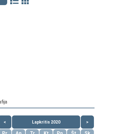
fija
<
Lapkritis 2020
>
Pr
An
Tr
Kt
Pn
Št
Sk