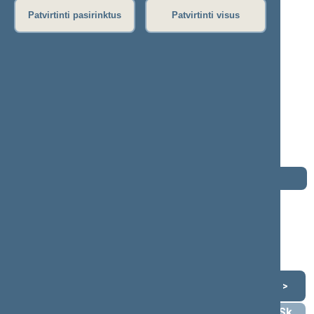
P
R
S
Š
T
U
V
Z
Ž
Patvirtinti pasirinktus
Patvirtinti visus
Mykolas Majauskas
2016–2020 m. kadencija
Seimo narys nuo 2016-11-14
iki 2020-11-13
Iškėlė: Tėvynės sąjunga - Lietuvos
krikščionys demokratai
Išrinktas: Senamiesčio (Nr. 2) apygardoje
Darbotvarkė
2020 m. lapkričio 13 d.
Šią dieną darbotvarkės nėra
Lapkritis 2020
<
>
Pr
An
Tr
Kt
Pn
Št
Sk