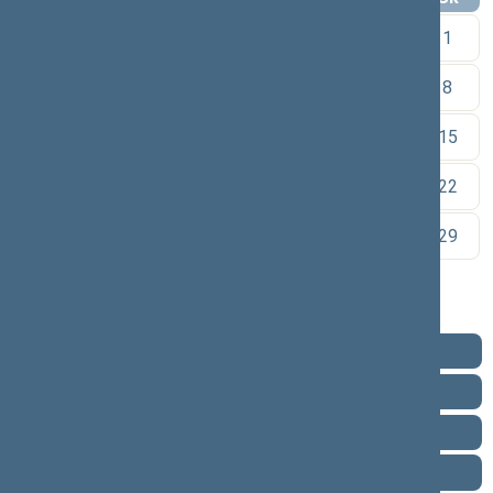
1
2
3
4
5
6
7
8
9
10
11
12
13
14
15
16
17
18
19
20
21
22
23
24
25
26
27
28
29
30
Pareigos
Veikla
Pranešimai žiniasklaidai
Ataskaitos