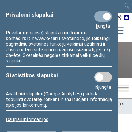
TAIS
TAR
LT
I
EN
Privalomi slapukai
Įjungta
Privalomi (seanso) slapukai naudojami e-
seimas.lrs.lt ir www.e-tar.lt svetainėse, jie reikalingi
pagrindinių svetainės funkcijų veikimui užtikrinti ir
Jūsų duotam sutikimui su slapuku išsaugoti, jei tokį
davėte. Svetainės negalės tinkamai veikti be šių
XII Seimas (2016–2020 m.)
slapukų.
Statistikos slapukai
Išjungta
Analitiniai slapukai (Google Analytics) padeda
tobulinti svetainę, renkant ir analizuojant informaciją
Pradžia
>
Ankstesnės kadencijos
>
XII Seimas (2016–2020 m.)
>
apie jos lankomumą.
Seimo nariai
Daugiau informacijos
Visi
A
Ą
B
Č
D
G
H
I
J
K
L
M
N
O