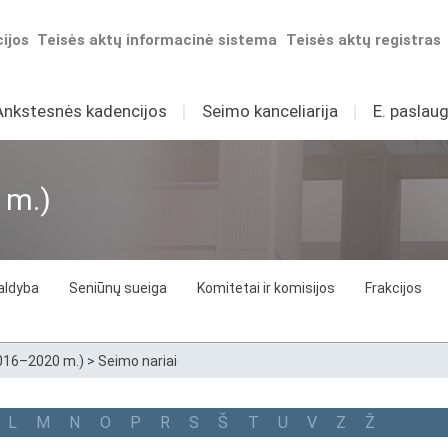
ijos
Teisės aktų informacinė sistema
Teisės aktų registras
Ankstesnės kadencijos
I
Seimo kanceliarija
I
E. paslaug
 m.)
aldyba
Seniūnų sueiga
Komitetai ir komisijos
Frakcijos
2016–2020 m.)
>
Seimo nariai
L
M
N
O
P
R
S
Š
T
U
V
Z
Ž