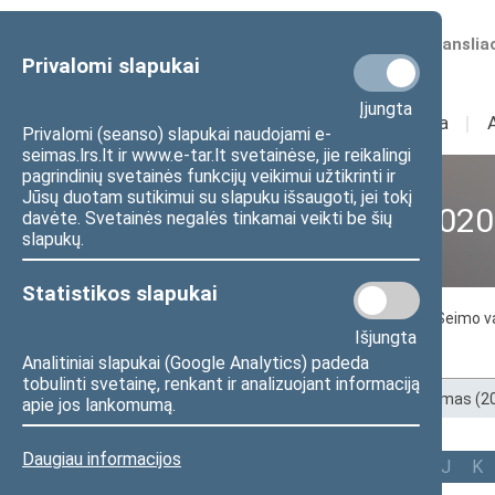
Numatomos transliac
Privalomi slapukai
Įjungta
Sudėtis
I
Veikla
I
Privalomi (seanso) slapukai naudojami e-
seimas.lrs.lt ir www.e-tar.lt svetainėse, jie reikalingi
pagrindinių svetainės funkcijų veikimui užtikrinti ir
Jūsų duotam sutikimui su slapuku išsaugoti, jei tokį
XII Seimas (2016–2020
davėte. Svetainės negalės tinkamai veikti be šių
slapukų.
Statistikos slapukai
Seimo nariai
Seimo Pirmininkas
Seimo v
Išjungta
Tarpparlamentinių ryšių grupės
Analitiniai slapukai (Google Analytics) padeda
tobulinti svetainę, renkant ir analizuojant informaciją
Pradžia
>
Ankstesnės kadencijos
>
XII Seimas (
apie jos lankomumą.
Daugiau informacijos
Visi
A
Ą
B
Č
D
F
G
J
K