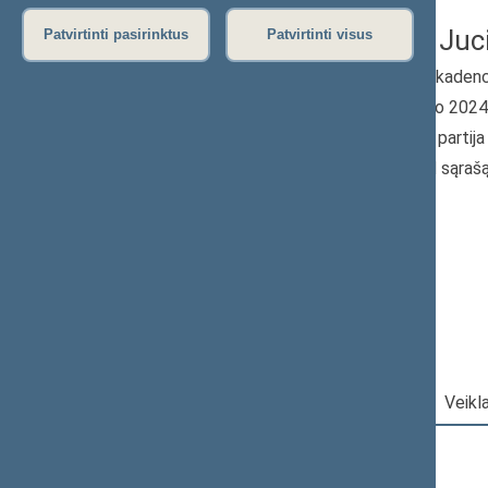
Vytautas Juc
Patvirtinti pasirinktus
Patvirtinti visus
2024–2028 m. kadenc
Seimo narys nuo 202
Iškėlė: Politinė parti
Išrinktas: Pagal sąraš
„Nemuno aušros“
frakcija
Darbotvarkė
|
Pareigos
|
Veikl
2026 m. rugpjūčio 8 d.