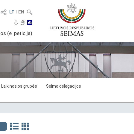
LT
I
EN
os (e. peticija)
Laikinosios grupės
Seimo delegacijos