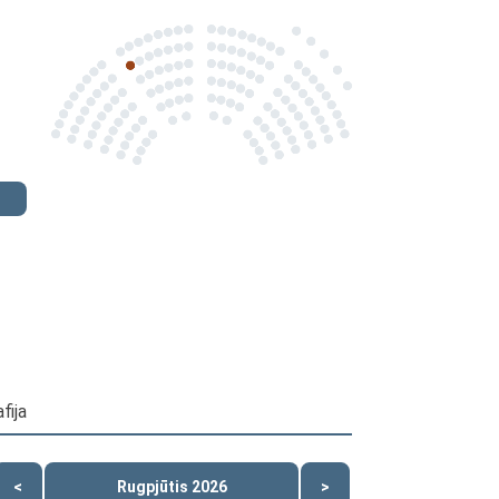
fija
<
Rugpjūtis 2026
>