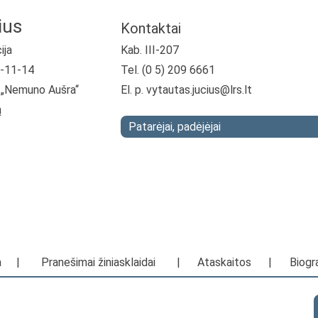
ius
Kontaktai
ija
Kab. III-207
4-11-14
Tel. (0 5) 209 6661
ja „Nemuno Aušra“
El. p.
vytautas.jucius@lrs.lt
ą
Patarėjai, padėjėjai
a
|
Pranešimai žiniasklaidai
|
Ataskaitos
|
Biogra