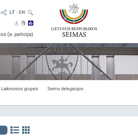
LT
I
EN
os (e. peticija)
Laikinosios grupės
Seimo delegacijos