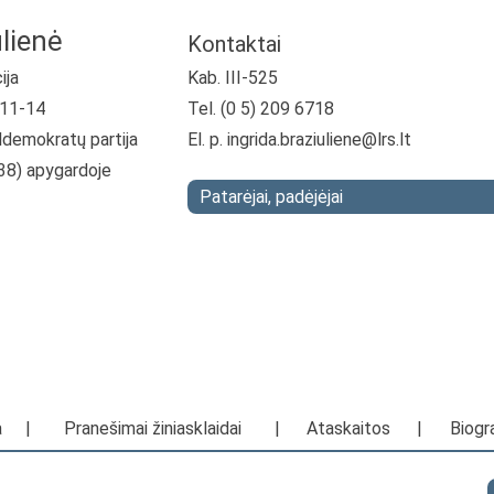
ulienė
Kontaktai
ija
Kab. III-525
-11-14
Tel. (0 5) 209 6718
ldemokratų partija
El. p.
ingrida.braziuliene@lrs.lt
. 38) apygardoje
Patarėjai, padėjėjai
a
|
Pranešimai žiniasklaidai
|
Ataskaitos
|
Biogra