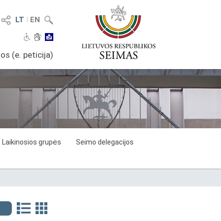
LT
I
EN
os (e. peticija)
Laikinosios grupės
Seimo delegacijos