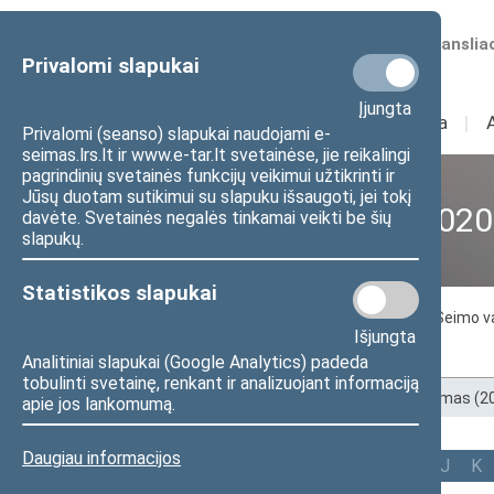
Numatomos transliac
Privalomi slapukai
Įjungta
Sudėtis
I
Veikla
I
Privalomi (seanso) slapukai naudojami e-
seimas.lrs.lt ir www.e-tar.lt svetainėse, jie reikalingi
pagrindinių svetainės funkcijų veikimui užtikrinti ir
Jūsų duotam sutikimui su slapuku išsaugoti, jei tokį
XII Seimas (2016–2020
davėte. Svetainės negalės tinkamai veikti be šių
slapukų.
Statistikos slapukai
Seimo nariai
Seimo Pirmininkas
Seimo v
Išjungta
Tarpparlamentinių ryšių grupės
Analitiniai slapukai (Google Analytics) padeda
tobulinti svetainę, renkant ir analizuojant informaciją
Pradžia
>
Ankstesnės kadencijos
>
XII Seimas (
apie jos lankomumą.
Daugiau informacijos
Visi
A
Ą
B
Č
D
F
G
J
K