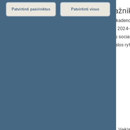
Ilona Gelažni
Patvirtinti pasirinktus
Patvirtinti visus
2024–2028 m. kadenc
Seimo narė nuo 2024
Iškėlė: Lietuvos socia
Išrinkta: Žiemgalos ryt
apygardoje
Lietuvos
socialdemokratų
partijos frakcija
Darbotvarkė
|
Pareigos
|
Veikl