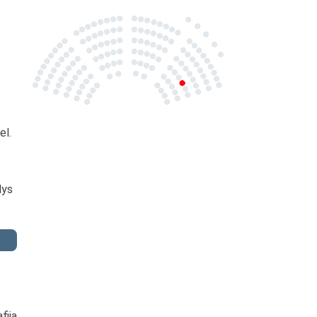
el.
lys
fija