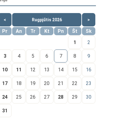
<
Rugpjūtis 2026
>
Pr
An
Tr
Kt
Pn
Št
Sk
1
2
3
4
5
6
7
8
9
10
11
12
13
14
15
16
17
18
19
20
21
22
23
24
25
26
27
28
29
30
31