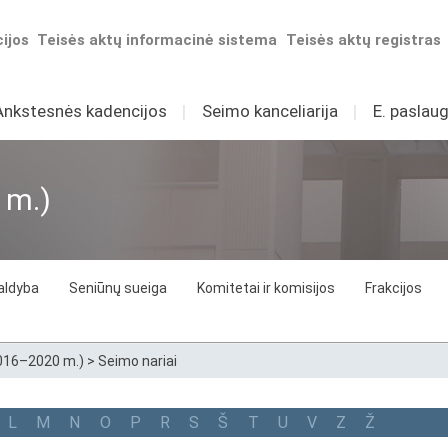
ijos
Teisės aktų informacinė sistema
Teisės aktų registras
Ankstesnės kadencijos
I
Seimo kanceliarija
I
E. paslaug
 m.)
aldyba
Seniūnų sueiga
Komitetai ir komisijos
Frakcijos
2016–2020 m.)
>
Seimo nariai
L
M
N
O
P
R
S
Š
T
U
V
Z
Ž