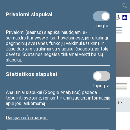
TAIS
TAR
LT
I
EN
Privalomi slapukai
Įjungta
Privalomi (seanso) slapukai naudojami e-
seimas.lrs.lt ir www.e-tar.lt svetainėse, jie reikalingi
pagrindinių svetainės funkcijų veikimui užtikrinti ir
Jūsų duotam sutikimui su slapuku išsaugoti, jei tokį
davėte. Svetainės negalės tinkamai veikti be šių
XII Seimas (2016–2020 m.)
slapukų.
Statistikos slapukai
Išjungta
Analitiniai slapukai (Google Analytics) padeda
tobulinti svetainę, renkant ir analizuojant informaciją
Pradžia
>
Ankstesnės kadencijos
>
XII Seimas (2016–2020 m.)
>
apie jos lankomumą.
Seimo nariai
Daugiau informacijos
Visi
A
B
Č
D
E
F
G
I
J
K
L
M
N
O