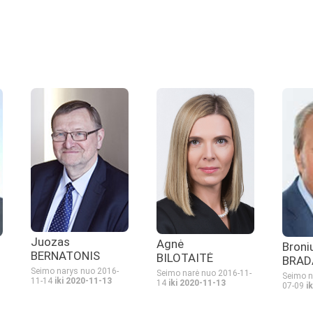
Juozas
Agnė
Broni
BERNATONIS
BILOTAITĖ
BRAD
Seimo narys nuo 2016-
Seimo narė nuo 2016-11-
Seimo n
11-14
iki 2020-11-13
14
iki 2020-11-13
07-09
i