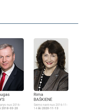
augas
Rima
YS
BAŠKIENĖ
arys nuo 2016-
Seimo narė nuo 2016-11-
ki 2018-03-20
14
iki 2020-11-13