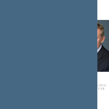
Aušrinė
Audronius
ARMONAITĖ
AŽUBALIS
Seimo narė nuo 2016-11-
Seimo narys nuo 2016-
14
iki 2020-11-13
11-14
iki 2020-11-13