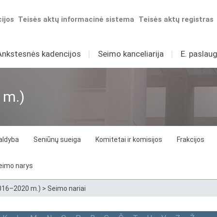
ijos
Teisės aktų informacinė sistema
Teisės aktų registras
Ankstesnės kadencijos
I
Seimo kanceliarija
I
E. paslaug
 m.)
aldyba
Seniūnų sueiga
Komitetai ir komisijos
Frakcijos
eimo narys
2016–2020 m.)
>
Seimo nariai