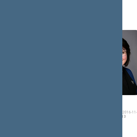
Valentinas
Guoda
BUKAUSKAS
BUROKIENĖ
Seimo narys nuo 2016-
Seimo narė nuo 2016-11-
11-14
iki 2020-11-13
14
iki 2020-11-13