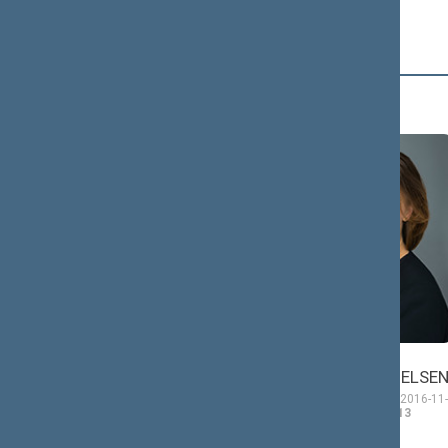
Č (2)
Viktorija
Petras
ČMILYTĖ-NIELSE
ČIMBARAS
Seimo narė nuo 2016-11-
Seimo narys nuo 2016-
14
iki 2020-11-13
11-14
iki 2020-11-13