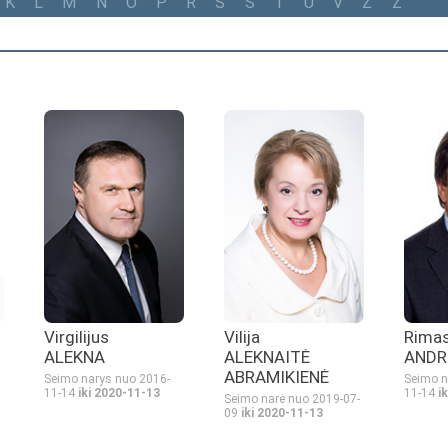
K
L
M
N
O
P
R
S
Š
T
U
V
Z
Ž
Virgilijus
Rima
Vilija
ALEKNA
ANDR
ALEKNAITĖ
ABRAMIKIENĖ
Seimo narys nuo 2016-
Seimo n
11-14
iki 2020-11-13
11-14
i
Seimo narė nuo 2019-07-
09
iki 2020-11-13