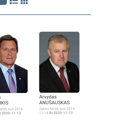
Arvydas
s
ANUŠAUSKAS
IKIS
Seimo narys nuo 2016-
arys nuo 2016-
11-14
iki 2020-11-13
ki 2020-11-13