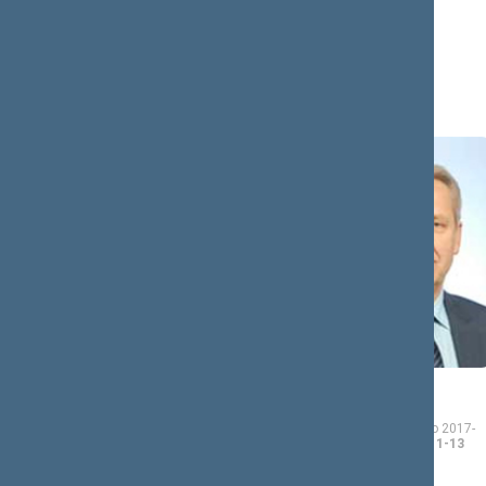
Juozas
Antanas
BAUBLYS
BAURA
Seimo narys nuo 2016-
Seimo narys nuo 2017-
11-14
iki 2020-11-13
05-11
iki 2020-11-13