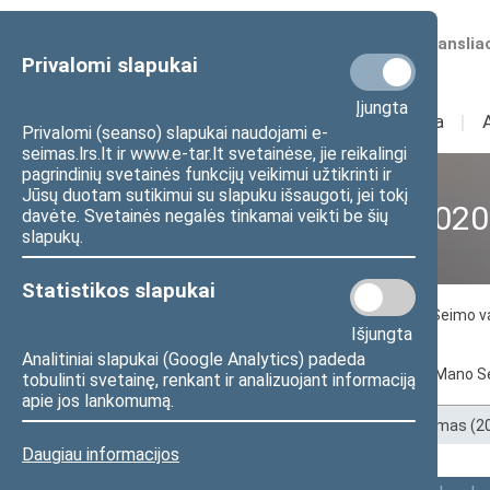
Numatomos transliac
Privalomi slapukai
Įjungta
Sudėtis
I
Veikla
I
Privalomi (seanso) slapukai naudojami e-
seimas.lrs.lt ir www.e-tar.lt svetainėse, jie reikalingi
pagrindinių svetainės funkcijų veikimui užtikrinti ir
Jūsų duotam sutikimui su slapuku išsaugoti, jei tokį
XII Seimas (2016–2020
davėte. Svetainės negalės tinkamai veikti be šių
slapukų.
Statistikos slapukai
Seimo nariai
Seimo Pirmininkas
Seimo v
Išjungta
Tarpparlamentinių ryšių grupės
Analitiniai slapukai (Google Analytics) padeda
Pagal abėcėlę
Pagal apygardas
Mano S
tobulinti svetainę, renkant ir analizuojant informaciją
apie jos lankomumą.
Pradžia
>
Ankstesnės kadencijos
>
XII Seimas (
Daugiau informacijos