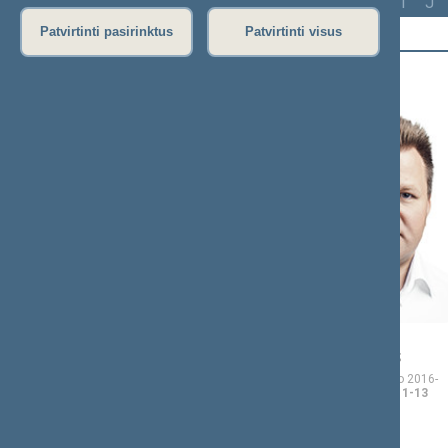
Visi
A
Ą
B
Č
D
G
H
I
J
Patvirtinti pasirinktus
Patvirtinti visus
A (8)
Vida
Mantas
AČIENĖ
ADOMĖNAS
Seimo narė nuo 2016-11-
Seimo narys nuo 2016-
14
iki 2020-11-13
11-14
iki 2020-11-13