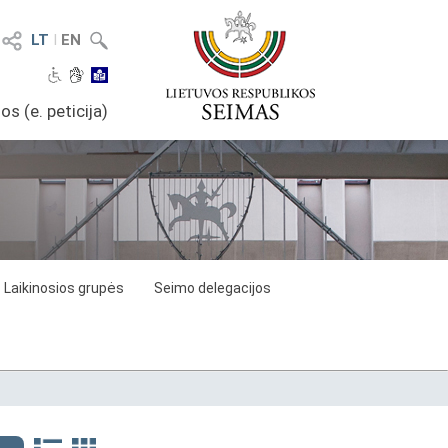
LT
I
EN
os (e. peticija)
Laikinosios grupės
Seimo delegacijos