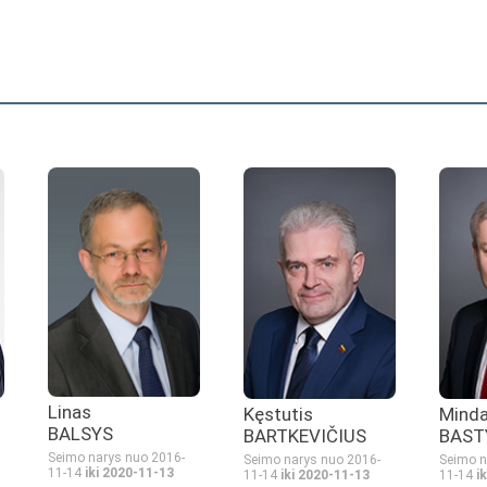
Linas
Kęstutis
Mind
BALSYS
BARTKEVIČIUS
BAST
Seimo narys nuo 2016-
Seimo narys nuo 2016-
Seimo n
11-14
iki 2020-11-13
11-14
iki 2020-11-13
11-14
i