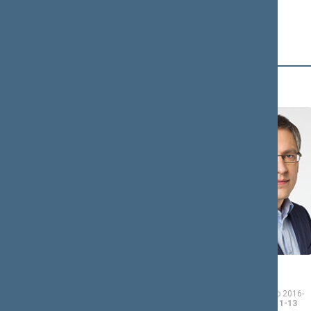
B (15)
Kęstutis
Vytautas
BACVINKA
BAKAS
Seimo narys nuo 2016-
Seimo narys nuo 2016-
11-14
iki 2020-11-13
11-14
iki 2020-11-13