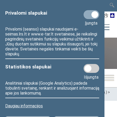
TAIS
TAR
LT
I
EN
Privalomi slapukai
Įjungta
Privalomi (seanso) slapukai naudojami e-
seimas.lrs.lt ir www.e-tar.lt svetainėse, jie reikalingi
pagrindinių svetainės funkcijų veikimui užtikrinti ir
Jūsų duotam sutikimui su slapuku išsaugoti, jei tokį
davėte. Svetainės negalės tinkamai veikti be šių
XII Seimas (2016–2020 m.)
slapukų.
Statistikos slapukai
Išjungta
Analitiniai slapukai (Google Analytics) padeda
tobulinti svetainę, renkant ir analizuojant informaciją
Pradžia
>
Ankstesnės kadencijos
>
XII Seimas (2016–2020 m.)
>
apie jos lankomumą.
Seimo nariai
Daugiau informacijos
Visi
A
B
Č
D
F
G
J
K
L
M
N
O
P
R