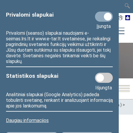
TAIS
TAR
LT
I
EN
Privalomi slapukai
Įjungta
Privalomi (seanso) slapukai naudojami e-
seimas.lrs.lt ir www.e-tar.lt svetainėse, jie reikalingi
pagrindinių svetainės funkcijų veikimui užtikrinti ir
Jūsų duotam sutikimui su slapuku išsaugoti, jei tokį
davėte. Svetainės negalės tinkamai veikti be šių
XII Seimas (2016–2020 m.)
slapukų.
Statistikos slapukai
Išjungta
Analitiniai slapukai (Google Analytics) padeda
tobulinti svetainę, renkant ir analizuojant informaciją
Pradžia
>
Ankstesnės kadencijos
>
XII Seimas (2016–2020 m.)
>
apie jos lankomumą.
Seimo nariai
Daugiau informacijos
Visi
A
Ą
B
Č
D
G
H
I
J
K
L
M
N
O