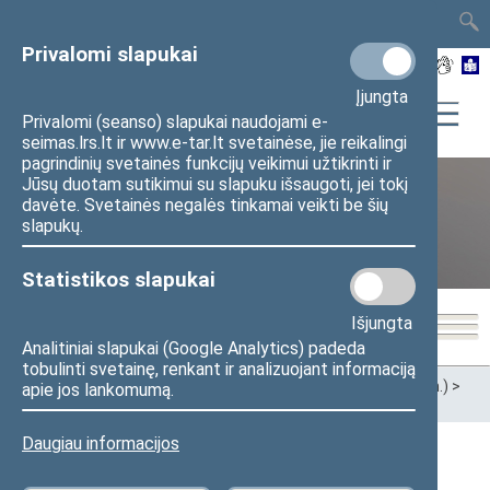
TAIS
TAR
LT
I
EN
Privalomi slapukai
Įjungta
Privalomi (seanso) slapukai naudojami e-
seimas.lrs.lt ir www.e-tar.lt svetainėse, jie reikalingi
pagrindinių svetainės funkcijų veikimui užtikrinti ir
Jūsų duotam sutikimui su slapuku išsaugoti, jei tokį
davėte. Svetainės negalės tinkamai veikti be šių
XII Seimas (2016–2020 m.)
slapukų.
Statistikos slapukai
Išjungta
Analitiniai slapukai (Google Analytics) padeda
tobulinti svetainę, renkant ir analizuojant informaciją
Pradžia
>
Ankstesnės kadencijos
>
XII Seimas (2016–2020 m.)
>
apie jos lankomumą.
Seimo nariai
Daugiau informacijos
Visi
A
Ą
B
Č
D
G
H
I
J
K
L
M
N
O