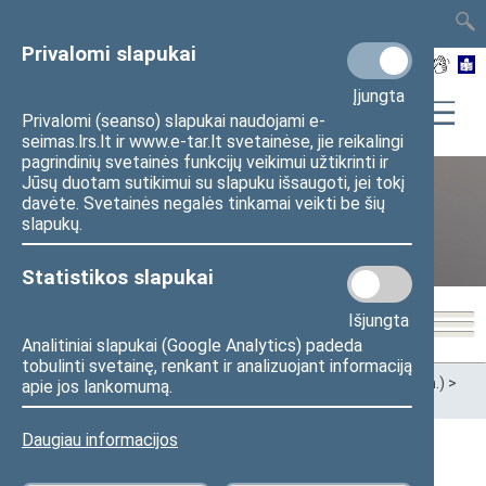
TAIS
TAR
LT
I
EN
Privalomi slapukai
Įjungta
Privalomi (seanso) slapukai naudojami e-
seimas.lrs.lt ir www.e-tar.lt svetainėse, jie reikalingi
pagrindinių svetainės funkcijų veikimui užtikrinti ir
Jūsų duotam sutikimui su slapuku išsaugoti, jei tokį
davėte. Svetainės negalės tinkamai veikti be šių
XII Seimas (2016–2020 m.)
slapukų.
Statistikos slapukai
Išjungta
Analitiniai slapukai (Google Analytics) padeda
tobulinti svetainę, renkant ir analizuojant informaciją
Pradžia
>
Ankstesnės kadencijos
>
XII Seimas (2016–2020 m.)
>
apie jos lankomumą.
Seimo nariai
Daugiau informacijos
Apygardos (Pajūrio)