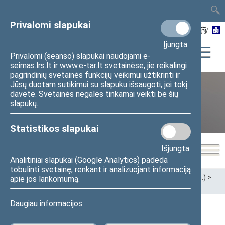
TAIS
TAR
LT
I
EN
Privalomi slapukai
Įjungta
Privalomi (seanso) slapukai naudojami e-
seimas.lrs.lt ir www.e-tar.lt svetainėse, jie reikalingi
pagrindinių svetainės funkcijų veikimui užtikrinti ir
Jūsų duotam sutikimui su slapuku išsaugoti, jei tokį
davėte. Svetainės negalės tinkamai veikti be šių
XII Seimas (2016–2020 m.)
slapukų.
Statistikos slapukai
Išjungta
Analitiniai slapukai (Google Analytics) padeda
tobulinti svetainę, renkant ir analizuojant informaciją
Pradžia
>
Ankstesnės kadencijos
>
XII Seimas (2016–2020 m.)
>
apie jos lankomumą.
Seimo nariai
Daugiau informacijos
Apygardos (Pietų Žemaitijos)