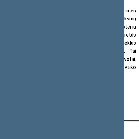
tokiems nežmoniškiems atvejams.
Būtinos Kėdainių savivaldybėje atlikto šios nelaimės
tyrimo išvados. Būtinas policijos ir prokuratūros veiksmų
vertinimas. Socialinės apsaugos ir darbo bei kitų ministerijų
išvados dėl neefektyvių poįstatyminių aktų ir konkretūs
pasiūlymai bei įstatymų projektai ir, žinoma, nuoseklus
veiksmų planas Vaiko teisių apsaugos užtikrinimui. Tai
padarysime taip pat greitai, bet atsakingai ir apgalvotai.
Neeilinėje sesijoje, vasario 14 d., svarstysime parengtus vaiko
teisių apsaugos įstatymus.
Seimo Pirmininko pirmoji pavaduotoja Rima Baškienė
Mob. 8 698 42 173
KONTAKTAI:
TIESIOGINĖ PRIEIGA:
PASLAUGOS: