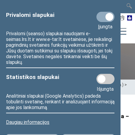
TAIS
TAR
LT
I
EN
Privalomi slapukai
Įjungta
Privalomi (seanso) slapukai naudojami e-
seimas.lrs.lt ir www.e-tar.lt svetainėse, jie reikalingi
pagrindinių svetainės funkcijų veikimui užtikrinti ir
Jūsų duotam sutikimui su slapuku išsaugoti, jei tokį
davėte. Svetainės negalės tinkamai veikti be šių
XII Seimas (2016–2020 m.)
slapukų.
Statistikos slapukai
Pradžia
>
Ankstesnės kadencijos
>
XII Seimas (2016–2020 m.)
>
Išjungta
Seimo nariai
>
Pranešimai žiniasklaidai
Analitiniai slapukai (Google Analytics) padeda
tobulinti svetainę, renkant ir analizuojant informaciją
Seimo Pirmininko pirmosios pavaduotojos
apie jos lankomumą.
Rimos Baškienės pranešimas: „Neeilinė sesija –
Daugiau informacijos
vaiko teisių apsaugos įstatymų svarstymui“