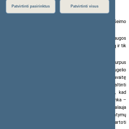
2017 m. sausio 27 d. pranešimas žiniasklaidai
Patvirtinti pasirinktus
Patvirtinti visus
Vasario 14 d. ( galimai ir 15 d.) rengiama neeilinė Seimo
sesija.
Nesibaigiančios problemos vaiko teisių apsaugos
srityje padiktavo būtinybę surengti neeilinę Seimo sesiją ir tik
šiam klausimui skirti atskirus Seimo posėdžius.
Lankantis ir aiškinantis Kėdainiuose, įvykusio šiurpus
keturmečio berniuko nužudymo atvejį, išryškėjo daugelio
institucijų darbo ir teisės aktų spragos. Galima jau kitą savaitę
surengti labai skubų neeilinį posėdį ir žvelgiant į praeitį kaltinti
vieni kitus, kalbėti apie problemą, tačiau akivaizdu, kad
kalbėjimo ir mitingų bei pavienių sprendimų jau neužtenka –
būtinas sistemiškas problemos sprendimas, kuris reikalauja
visų institucijų susitelkimo, kad būtų pateikti įstatymų
projektai ir darbo tvarkos, kurios veiktų ir neleistų pasikartoti