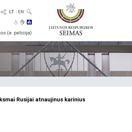
LT
I
EN
os (e. peticija)
ksmai Rusijai atnaujinus karinius