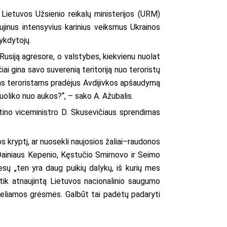
Lietuvos Užsienio reikalų ministerijos (URM)
aujinus intensyvius karinius veiksmus Ukrainos
vykdytojų.
o Rusiją agresore, o valstybes, kiekvienu nuolat
iai gina savo suverenią teritoriją nuo teroristų
ems teroristams pradėjus Avdijivkos apšaudymą
puoliko nuo aukos?“, – sako A. Ažubalis.
rtino viceministro D. Skusevičiaus sprendimas
s kryptį, ar nuosekli naujosios žaliai–raudonos
Dainiaus Kepenio, Kęstučio Smirnovo ir Seimo
sų „ten yra daug puikių dalykų, iš kurių mes
ik atnaujintą Lietuvos nacionalinio saugumo
s keliamos grėsmės. Galbūt tai padėtų padaryti