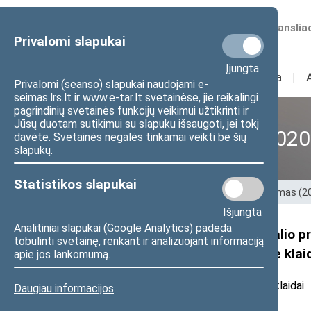
Numatomos transliac
Privalomi slapukai
Įjungta
Sudėtis
I
Veikla
I
Privalomi (seanso) slapukai naudojami e-
seimas.lrs.lt ir www.e-tar.lt svetainėse, jie reikalingi
pagrindinių svetainės funkcijų veikimui užtikrinti ir
Jūsų duotam sutikimui su slapuku išsaugoti, jei tokį
XII Seimas (2016–2020
davėte. Svetainės negalės tinkamai veikti be šių
slapukų.
Statistikos slapukai
Pradžia
>
Ankstesnės kadencijos
>
XII Seimas (
Išjungta
Analitiniai slapukai (Google Analytics) padeda
Seimo nario Audroniaus Ažubalio pra
tobulinti svetainę, renkant ir analizuojant informaciją
veiksmus Ukrainoje yra politinė klai
apie jos lankomumą.
2017 m. vasario 3 d. pranešimas žiniasklaidai
Daugiau informacijos