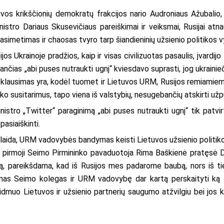
s krikščionių demokratų frakcijos nario Audroniaus Ažubalio, 
nistro Dariaus Skusevičiaus pareiškimai ir veiksmai, Rusijai atn
ks pasimetimas ir chaosas tvyro tarp šiandieninių užsienio politikos 
os Ukrainoje pradžios, kaip ir visas civilizuotas pasaulis, įvardij
nčias „abi puses nutraukti ugnį“ kviesdavo suprasti, jog ukrainieč
is klausimas yra, kodėl tuomet ir Lietuvos URM, Rusijos remiami
nsko susitarimus, tapo viena iš valstybių, nesugebančių atskirti už
nistro „Twitter“ paraginimą „abi puses nutraukti ugnį“ tik patvi
pasiaiškinti.
 klaida, URM vadovybės bandymas keisti Lietuvos užsienio politiko
 pirmoji Seimo Pirmininko pavaduotoja Rima Baškienė pratęsė 
ją, pareikšdama, kad iš Rusijos mes padarome baubą, nors iš tie
mas Seimo kolegas ir URM vadovybę dar kartą perskaityti ką t
s vaidmuo Lietuvos ir užsienio partnerių saugumo atžvilgiu bei jo