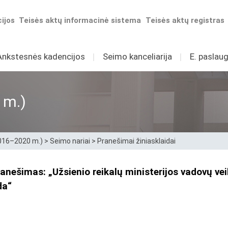
ijos
Teisės aktų informacinė sistema
Teisės aktų registras
Ankstesnės kadencijos
I
Seimo kanceliarija
I
E. paslaug
 m.)
2016–2020 m.)
>
Seimo nariai
>
Pranešimai žiniasklaidai
nešimas: „Užsienio reikalų ministerijos vadovų vei
da“