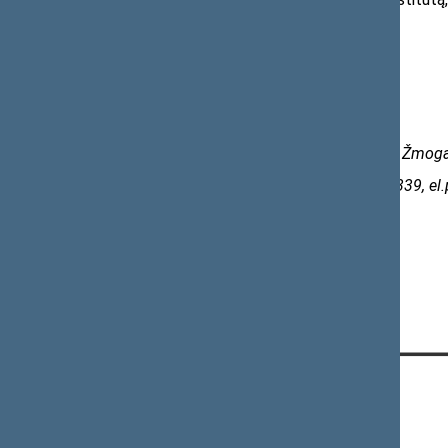
specialistų darbą.
Daugiau informacijos:
Seimo Liberalų sąjūdžio frakcijos narė, Žmog
Viktorija Čmilytė-Nielsen, tel. 8 612 57339, el
KONTAKTAI:
Gedimino pr. 53, 01109 Vilnius,