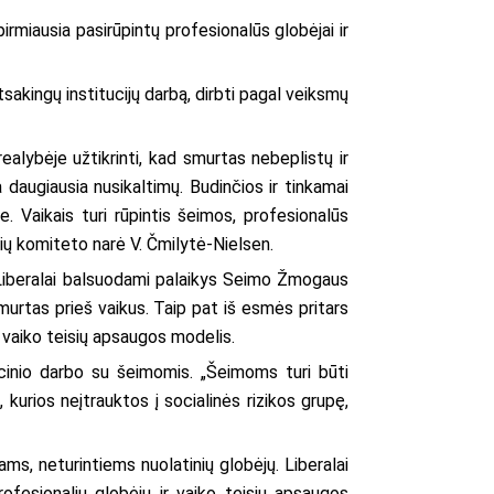
irmiausia pasirūpintų profesionalūs globėjai ir
sakingų institucijų darbą, dirbti pagal veiksmų
ealybėje užtikrinti, kad smurtas nebeplistų ir
ma daugiausia nusikaltimų. Budinčios ir tinkamai
. Vaikais turi rūpintis šeimos, profesionalūs
isių komiteto narė V. Čmilytė-Nielsen.
a. Liberalai balsuodami palaikys Seimo Žmogaus
murtas prieš vaikus. Taip pat iš esmės pritars
 vaiko teisių apsaugos modelis.
ncinio darbo su šeimomis. „Šeimoms turi būti
, kurios neįtrauktos į socialinės rizikos grupę,
ms, neturintiems nuolatinių globėjų. Liberalai
profesionalių globėjų ir vaiko teisių apsaugos