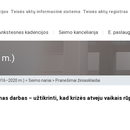
ijos
Teisės aktų informacinė sistema
Teisės aktų registras
Ankstesnės kadencijos
I
Seimo kanceliarija
I
E. paslaug
 m.)
2016–2020 m.)
>
Seimo nariai
>
Pranešimai žiniasklaidai
as darbas – užtikrinti, kad krizės atveju vaikais rūp