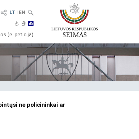
LT
I
EN
os (e. peticija)
intųsi ne policininkai ar