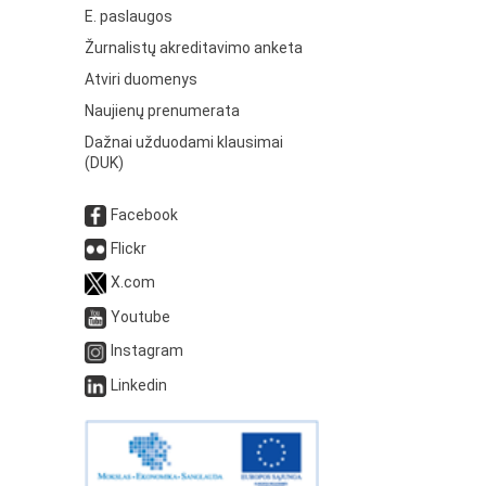
E. paslaugos
Žurnalistų akreditavimo anketa
Atviri duomenys
Naujienų prenumerata
Dažnai užduodami klausimai
(DUK)
Facebook
Flickr
X.com
Youtube
Instagram
Linkedin