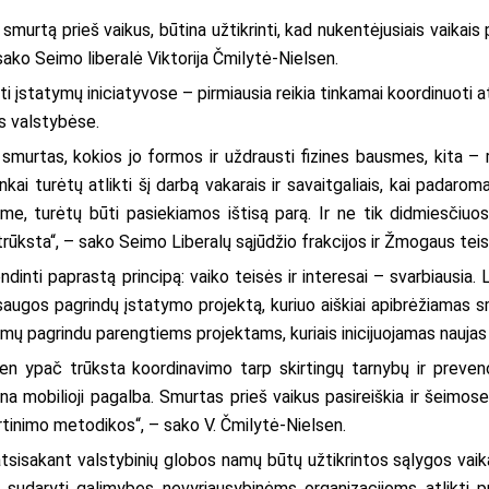
murtą prieš vaikus, būtina užtikrinti, kad nukentėjusiais vaikais p
– sako Seimo liberalė Viktorija Čmilytė-Nielsen.
i įstatymų iniciatyvose – pirmiausia reikia tinkamai koordinuoti at
os valstybėse.
 smurtas, kokios jo formos ir uždrausti fizines bausmes, kita – r
inkai turėtų atlikti šį darbą vakarais ir savaitgaliais, kai padaro
e, turėtų būti pasiekiamos ištisą parą. Ir ne tik didmiesčiuose
i trūksta“, – sako Seimo Liberalų sąjūdžio frakcijos ir Žmogaus te
endinti paprastą principą: vaiko teisės ir interesai – svarbiausi
saugos pagrindų įstatymo projektą, kuriuo aiškiai apibrėžiamas s
lymų pagrindu parengtiems projektams, kuriais inicijuojamas naujas
ien ypač trūksta koordinavimo tarp skirtingų tarnybų ir preve
ina mobilioji pagalba. Smurtas prieš vaikus pasireiškia ir šeimose
rtinimo metodikos“, – sako V. Čmilytė-Nielsen.
atsisakant valstybinių globos namų būtų užtikrintos sąlygos vaika
tą, sudaryti galimybes nevyriausybinėms organizacijoms atlikti 