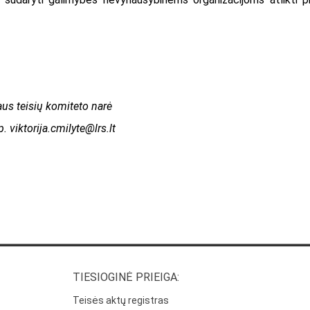
aus teisių komiteto narė
.p.
viktorija.cmilyte@lrs.lt
TIESIOGINĖ PRIEIGA:
Teisės aktų registras