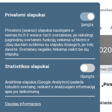
Numatomos transliac
Privalomi slapukai
Įjungta
Sudėtis
I
Veikla
I
Privalomi (seanso) slapukai naudojami e-
seimas.lrs.lt ir www.e-tar.lt svetainėse, jie reikalingi
pagrindinių svetainės funkcijų veikimui užtikrinti ir
Jūsų duotam sutikimui su slapuku išsaugoti, jei tokį
XII Seimas (2016–2020
davėte. Svetainės negalės tinkamai veikti be šių
slapukų.
Statistikos slapukai
Pradžia
>
Ankstesnės kadencijos
>
XII Seimas (
Išjungta
Analitiniai slapukai (Google Analytics) padeda
Seimo narė V. Čmilytė-Nielsen: „Pirm
tobulinti svetainę, renkant ir analizuojant informaciją
gaisrininkai“
apie jos lankomumą.
2017 m. vasario 14 d. pranešimas žiniasklaidai
Daugiau informacijos