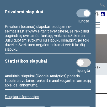
TAIS
TAR
LT
I
EN
Privalomi slapukai
Įjungta
Privalomi (seanso) slapukai naudojami e-
seimas.lrs.lt ir www.e-tar.lt svetainėse, jie reikalingi
pagrindinių svetainės funkcijų veikimui užtikrinti ir
Jūsų duotam sutikimui su slapuku išsaugoti, jei tokį
davėte. Svetainės negalės tinkamai veikti be šių
XII Seimas (2016–2020 m.)
slapukų.
Statistikos slapukai
Pradžia
>
Ankstesnės kadencijos
>
XII Seimas (2016–2020 m.)
>
Išjungta
Seimo nariai
>
Pranešimai žiniasklaidai
Analitiniai slapukai (Google Analytics) padeda
tobulinti svetainę, renkant ir analizuojant informaciją
Puslapis nerastas
apie jos lankomumą.
Daugiau informacijos
KONTAKTAI:
TIESIOGINĖ PRIEIGA:
PASLAUGOS: