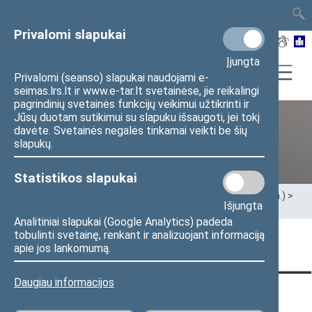
TAIS
TAR
LT
I
EN
Privalomi slapukai
Įjungta
Privalomi (seanso) slapukai naudojami e-
seimas.lrs.lt ir www.e-tar.lt svetainėse, jie reikalingi
pagrindinių svetainės funkcijų veikimui užtikrinti ir
Jūsų duotam sutikimui su slapuku išsaugoti, jei tokį
davėte. Svetainės negalės tinkamai veikti be šių
XII Seimas (2016–2020 m.)
slapukų.
Statistikos slapukai
Pradžia
>
Ankstesnės kadencijos
>
XII Seimas (2016–2020 m.)
>
Išjungta
Seimo nariai
>
Pranešimai žiniasklaidai
Analitiniai slapukai (Google Analytics) padeda
tobulinti svetainę, renkant ir analizuojant informaciją
Puslapis nerastas
apie jos lankomumą.
Daugiau informacijos
KONTAKTAI:
TIESIOGINĖ PRIEIGA:
PASLAUGOS: