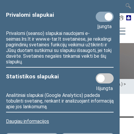
TAIS
TAR
LT
I
EN
Privalomi slapukai
Įjungta
Privalomi (seanso) slapukai naudojami e-
seimas.lrs.lt ir www.e-tar.lt svetainėse, jie reikalingi
pagrindinių svetainės funkcijų veikimui užtikrinti ir
Jūsų duotam sutikimui su slapuku išsaugoti, jei tokį
davėte. Svetainės negalės tinkamai veikti be šių
XII Seimas (2016–2020 m.)
slapukų.
Statistikos slapukai
Pradžia
>
Ankstesnės kadencijos
>
XII Seimas (2016–2020 m.)
>
Išjungta
Seimo nariai
>
Pranešimai žiniasklaidai
Analitiniai slapukai (Google Analytics) padeda
tobulinti svetainę, renkant ir analizuojant informaciją
Puslapis nerastas
apie jos lankomumą.
Daugiau informacijos
KONTAKTAI:
TIESIOGINĖ PRIEIGA:
PASLAUGOS: