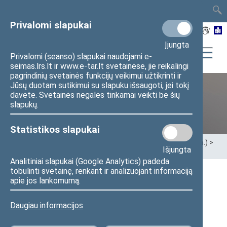
TAIS
TAR
LT
I
EN
Privalomi slapukai
Įjungta
Privalomi (seanso) slapukai naudojami e-
seimas.lrs.lt ir www.e-tar.lt svetainėse, jie reikalingi
pagrindinių svetainės funkcijų veikimui užtikrinti ir
Jūsų duotam sutikimui su slapuku išsaugoti, jei tokį
davėte. Svetainės negalės tinkamai veikti be šių
XII Seimas (2016–2020 m.)
slapukų.
Statistikos slapukai
Pradžia
>
Ankstesnės kadencijos
>
XII Seimas (2016–2020 m.)
>
Išjungta
Seimo nariai
>
Pranešimai žiniasklaidai
Analitiniai slapukai (Google Analytics) padeda
tobulinti svetainę, renkant ir analizuojant informaciją
Seimo Pirmininko pavaduotojos Irenos
apie jos lankomumą.
Degutienės pranešimas: „Prezidentė
Daugiau informacijos
valdančiuosius ir opoziciją paragino nebijoti
imtis reformų“