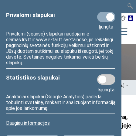
TAIS
TAR
LT
I
EN
Privalomi slapukai
Įjungta
Privalomi (seanso) slapukai naudojami e-
seimas.lrs.lt ir www.e-tar.lt svetainėse, jie reikalingi
pagrindinių svetainės funkcijų veikimui užtikrinti ir
Jūsų duotam sutikimui su slapuku išsaugoti, jei tokį
davėte. Svetainės negalės tinkamai veikti be šių
XII Seimas (2016–2020 m.)
slapukų.
Statistikos slapukai
Pradžia
>
Ankstesnės kadencijos
>
XII Seimas (2016–2020 m.)
>
Išjungta
Seimo nariai
>
Pranešimai žiniasklaidai
Analitiniai slapukai (Google Analytics) padeda
tobulinti svetainę, renkant ir analizuojant informaciją
Seimo TS-LKD frakcijos nario M. Adomėno
apie jos lankomumą.
pranešimas: parlamentaras inicijavo nutarimą,
Daugiau informacijos
kuriuo būtų ginama akademinė laisvė Vengrijoje