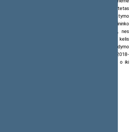
Primename, jog vakar Vengrijos parlamentas priėmė
įstatymą, kuriam įsigaliojus, Vidurio Europos universitetas
negalės tęsti savo veiklos šalyje. Priimto Švietimo įstatymo
projekto nuostatos yra nukreiptos prieš JAV finansininko
Džordžo Soroso (George Soros) įkurtą universitetą, nes
reikalaujama, kad JAV ir Vengrijos vyriausybės per kelis
mėnesius susitartų dėl naujų universiteto veiklos vykdymo
sąlygų. Jei toks susitarimas nebus pasiektas, VEU nuo 2018-
ųjų sausio 1 dienos nebegalės priimti naujų studentų, o iki
2021 metų turės nutraukti švietimo procesą.
Kontaktams:
Seimo TS-LKD frakcijos narys
Mantas Adomėnas
Tel. (8 5) 239 6631
El. p.
Mantas.Adomenas@lrs.lt