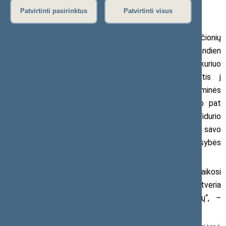
2017 m. balandžio 5 d. pranešimas žiniasklaidai
Patvirtinti pasirinktus
Patvirtinti visus
Seimo Tėvynės sąjungos-Lietuvos krikščionių
demokratų frakcijos nario Manto Adomėno iniciatyva šiandien
Švietimo ir mokslo komitetas pritarė nutarimui, kuriuo
Vyriausybė raginama diplomatiniais kanalais kreiptis į
Vengrijos Vyriausybę ir išreikšti susirūpinimą dėl akademinės
veiklos laisvės suvaržymo šioje šalyje. Nutarimu taip pat
siūloma apsvarstyti paramos ir pagalbos planą Vidurio
Europos universiteto (VEU) bendruomenei, kviečiant savo
veiklą laikinai perkelti į Lietuvą, jei dėl Vengrijos Vyriausybės
veiklos tolesnis universiteto darbas taptų neįmanomu.
„Akademinė laisvė – vienas iš ramsčių, ant kurių laikosi
laisva visuomenė. Ją naikindama Vengrijos Vyriausybė atveria
duris despotizmui. Neturėtume į tai užmerkti akių“, –
komentavo M. Adomėnas.