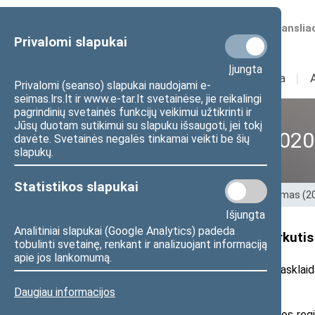
Numatomos transliac
Privalomi slapukai
Įjungta
Sudėtis
I
Veikla
I
Privalomi (seanso) slapukai naudojami e-
seimas.lrs.lt ir www.e-tar.lt svetainėse, jie reikalingi
pagrindinių svetainės funkcijų veikimui užtikrinti ir
Jūsų duotam sutikimui su slapuku išsaugoti, jei tokį
XII Seimas (2016–2020
davėte. Svetainės negalės tinkamai veikti be šių
slapukų.
Statistikos slapukai
Pradžia
>
Ankstesnės kadencijos
>
XII Seimas (
Išjungta
Analitiniai slapukai (Google Analytics) padeda
Seimo nario pranešimas: A. Kirkutis
tobulinti svetainę, renkant ir analizuojant informaciją
apie jos lankomumą.
2017 m. gegužės 17 d. pranešimas žiniasklaid
Daugiau informacijos
Seimo laikinosios Vakarų Lietuvos reg