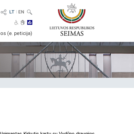
LT
I
EN
os (e. peticija)
Algimantas Kirkutis kartu su Vydūno draugijos