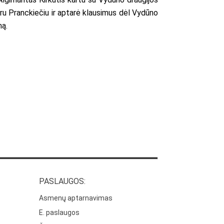
oru Pranckiečiu ir aptarė klausimus dėl Vydūno
mą.
PASLAUGOS:
Asmenų aptarnavimas
E. paslaugos