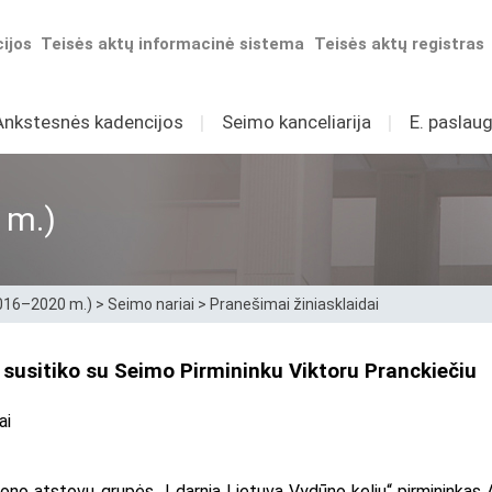
ijos
Teisės aktų informacinė sistema
Teisės aktų registras
Ankstesnės kadencijos
I
Seimo kanceliarija
I
E. paslaug
 m.)
2016–2020 m.)
>
Seimo nariai
>
Pranešimai žiniasklaidai
 susitiko su Seimo Pirmininku Viktoru Pranckiečiu
ai
iono atstovų grupės „Į darnią Lietuvą Vydūno keliu“ pirmininkas 