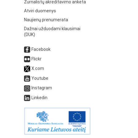
Žurnalistų akreditavimo anketa
Atviri duomenys
Naujienų prenumerata
Dažnai užduodami klausimai
(DUK)
Facebook
Flickr
X.com
Youtube
Instagram
Linkedin