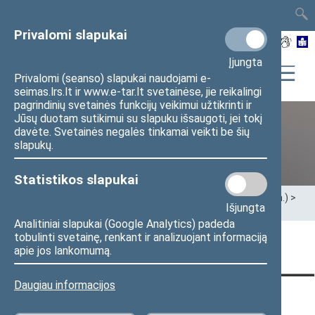
TAIS
TAR
LT
I
EN
Privalomi slapukai
Įjungta
Privalomi (seanso) slapukai naudojami e-
seimas.lrs.lt ir www.e-tar.lt svetainėse, jie reikalingi
pagrindinių svetainės funkcijų veikimui užtikrinti ir
Jūsų duotam sutikimui su slapuku išsaugoti, jei tokį
davėte. Svetainės negalės tinkamai veikti be šių
XII Seimas (2016–2020 m.)
slapukų.
Statistikos slapukai
Pradžia
>
Ankstesnės kadencijos
>
XII Seimas (2016–2020 m.)
>
Išjungta
Seimo nariai
>
Pranešimai žiniasklaidai
Analitiniai slapukai (Google Analytics) padeda
tobulinti svetainę, renkant ir analizuojant informaciją
Puslapis nerastas
apie jos lankomumą.
Daugiau informacijos
KONTAKTAI:
TIESIOGINĖ PRIEIGA:
PASLAUGOS: