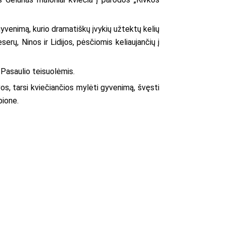
venimą, kurio dramatiškų įvykių užtektų kelių
serų, Ninos ir Lidijos, pėsčiomis keliaujančių į
 Pasaulio teisuolėmis.
s, tarsi kviečiančios mylėti gyvenimą, švęsti
pione.