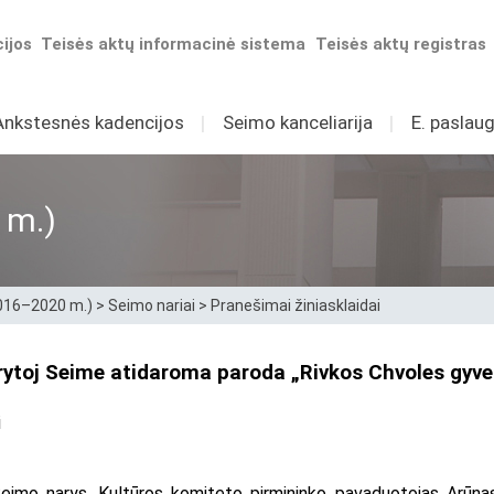
ijos
Teisės aktų informacinė sistema
Teisės aktų registras
Ankstesnės kadencijos
I
Seimo kanceliarija
I
E. paslaug
 m.)
2016–2020 m.)
>
Seimo nariai
>
Pranešimai žiniasklaidai
rytoj Seime atidaroma paroda „Rivkos Chvoles gyv
i
Seimo narys, Kultūros komiteto pirmininko pavaduotojas Arūnas