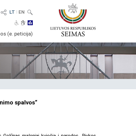
LT
I
EN
os (e. peticija)
enimo spalvos“
 Gelūnas maloniai kviečia į parodos „Rivkos