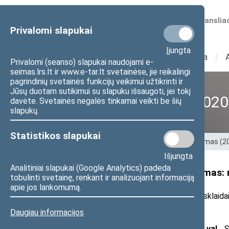
Numatomos transliac
Privalomi slapukai
Įjungta
Sudėtis
I
Veikla
I
Privalomi (seanso) slapukai naudojami e-
seimas.lrs.lt ir www.e-tar.lt svetainėse, jie reikalingi
pagrindinių svetainės funkcijų veikimui užtikrinti ir
Jūsų duotam sutikimui su slapuku išsaugoti, jei tokį
XII Seimas (2016–2020
davėte. Svetainės negalės tinkamai veikti be šių
slapukų.
Statistikos slapukai
Pradžia
>
Ankstesnės kadencijos
>
XII Seimas (
Išjungta
Analitiniai slapukai (Google Analytics) padeda
Seimo nario A. Gelūno pranešimas: 
tobulinti svetainę, renkant ir analizuojant informaciją
apie jos lankomumą.
2017 m. rugsėjo 19 d. pranešimas žiniasklaida
Daugiau informacijos
Rugsėjo 20 d., trečiadienį, 13 val.
, 