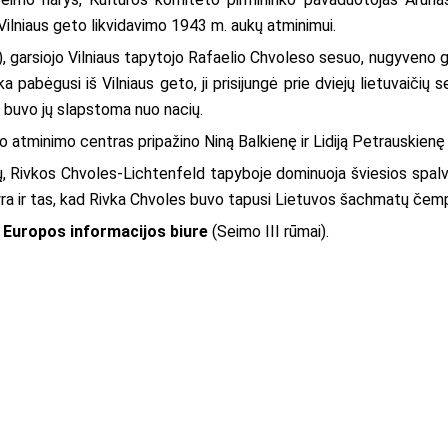
ilniaus geto likvidavimo 1943 m. aukų atminimui.
garsiojo Vilniaus tapytojo Rafaelio Chvoleso sesuo, nugyveno gy
a pabėgusi iš Vilniaus geto, ji prisijungė prie dviejų lietuvaičių se
n buvo jų slapstoma nuo nacių.
atminimo centras pripažino Niną Balkienę ir Lidiją Petrauskienę
, Rivkos Chvoles-Lichtenfeld tapyboje dominuoja šviesios spalvo
yra ir tas, kad Rivka Chvoles buvo tapusi Lietuvos šachmatų čem
 Europos informacijos biure
(Seimo III rūmai).