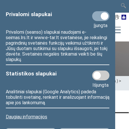
TAIS
TAR
LT
I
EN
Privalomi slapukai
Įjungta
Privalomi (seanso) slapukai naudojami e-
seimas.lrs.lt ir www.e-tar.lt svetainėse, jie reikalingi
pagrindinių svetainės funkcijų veikimui užtikrinti ir
Jūsų duotam sutikimui su slapuku išsaugoti, jei tokį
davėte. Svetainės negalės tinkamai veikti be šių
XII Seimas (2016–2020 m.)
slapukų.
Statistikos slapukai
Pradžia
>
Ankstesnės kadencijos
>
XII Seimas (2016–2020 m.)
>
Išjungta
Seimo nariai
>
Pranešimai žiniasklaidai
Analitiniai slapukai (Google Analytics) padeda
tobulinti svetainę, renkant ir analizuojant informaciją
Puslapis nerastas
apie jos lankomumą.
Daugiau informacijos
KONTAKTAI:
TIESIOGINĖ PRIEIGA:
PASLAUGOS: