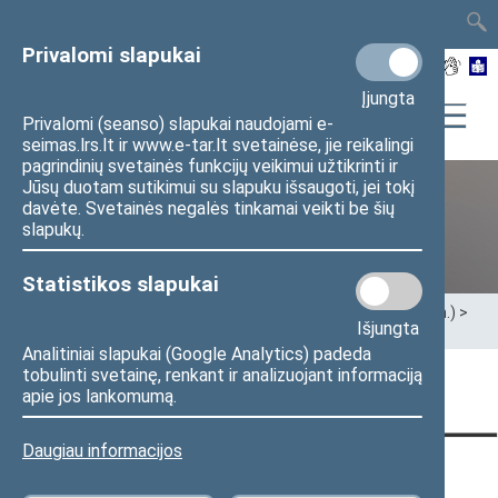
TAIS
TAR
LT
I
EN
Privalomi slapukai
Įjungta
Privalomi (seanso) slapukai naudojami e-
seimas.lrs.lt ir www.e-tar.lt svetainėse, jie reikalingi
pagrindinių svetainės funkcijų veikimui užtikrinti ir
Jūsų duotam sutikimui su slapuku išsaugoti, jei tokį
davėte. Svetainės negalės tinkamai veikti be šių
XII Seimas (2016–2020 m.)
slapukų.
Statistikos slapukai
Pradžia
>
Ankstesnės kadencijos
>
XII Seimas (2016–2020 m.)
>
Išjungta
Seimo nariai
>
Pranešimai žiniasklaidai
Analitiniai slapukai (Google Analytics) padeda
tobulinti svetainę, renkant ir analizuojant informaciją
Puslapis nerastas
apie jos lankomumą.
Daugiau informacijos
KONTAKTAI:
TIESIOGINĖ PRIEIGA:
PASLAUGOS: