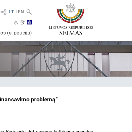
LT
I
EN
os (e. peticija)
 finansavimo problemą“
ną Karbauskį dėl esamos kultūrinės spaudos