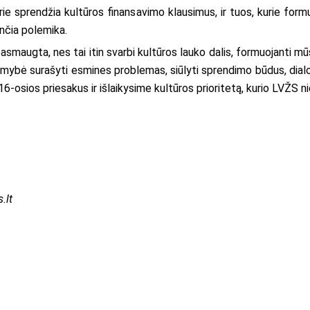
urie sprendžia kultūros finansavimo klausimus, ir tuos, kurie form
gančia polemika.
smaugta, nes tai itin svarbi kultūros lauko dalis, formuojanti mū
imybė surašyti esmines problemas, siūlyti sprendimo būdus, dialogo
6-osios priesakus ir išlaikysime kultūros prioritetą, kurio LVŽS n
.lt