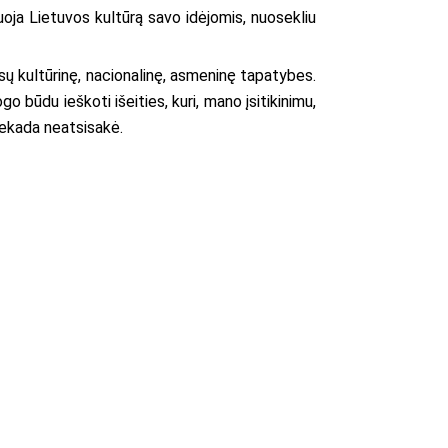
uoja Lietuvos kultūrą savo idėjomis, nuosekliu
sų kultūrinę, nacionalinę, asmeninę tapatybes.
 būdu ieškoti išeities, kuri, mano įsitikinimu,
iekada neatsisakė.