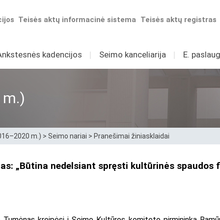
ijos
Teisės aktų informacinė sistema
Teisės aktų registras
Ankstesnės kadencijos
I
Seimo kanceliarija
I
E. paslaug
 m.)
2016–2020 m.)
>
Seimo nariai
>
Pranešimai žiniasklaidai
as: „Būtina nedelsiant spręsti kultūrinės spaudos
 Tumėnas kreipėsi į Seimo Kultūros komiteto pirmininką Ramū