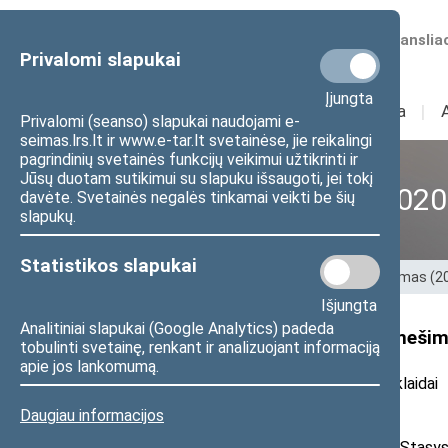
Numatomos transliac
Privalomi slapukai
Įjungta
Sudėtis
I
Veikla
I
Privalomi (seanso) slapukai naudojami e-
seimas.lrs.lt ir www.e-tar.lt svetainėse, jie reikalingi
pagrindinių svetainės funkcijų veikimui užtikrinti ir
Jūsų duotam sutikimui su slapuku išsaugoti, jei tokį
XII Seimas (2016–2020
davėte. Svetainės negalės tinkamai veikti be šių
slapukų.
Statistikos slapukai
Pradžia
>
Ankstesnės kadencijos
>
XII Seimas (
Išjungta
Analitiniai slapukai (Google Analytics) padeda
Seimo nario dr. S. Tumėno pranešim
tobulinti svetainę, renkant ir analizuojant informaciją
apie jos lankomumą.
2018 m. vasario 6 d. pranešimas žiniasklaidai
Daugiau informacijos
Seimo Kultūros komiteto narys Stasys