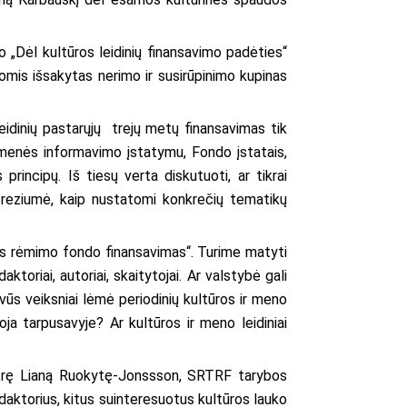
 „Dėl kultūros leidinių finansavimo padėties“
omis išsakytas nerimo ir susirūpinimo kupinas
leidinių pastarųjų trejų metų finansavimas tik
omenės informavimo įstatymu, Fondo įstatais,
rincipų. Iš tiesų verta diskutuoti, ar tikrai
o reziumė, kaip nustatomi konkrečių tematikų
jos rėmimo fondo finansavimas“. Turime matyti
aktoriai, autoriai, skaitytojai. Ar valstybė gali
vūs veiksniai lėmė periodinių kultūros ir meno
oja tarpusavyje? Ar kultūros ir meno leidiniai
istrę Lianą Ruokytę-Jonssson, SRTRF tarybos
daktorius, kitus suinteresuotus kultūros lauko