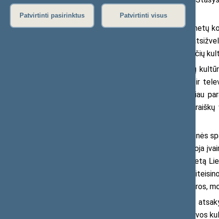
finansavimo padėties.
Patvirtinti pasirinktus
Patvirtinti visus
Seimo narys inicijuoja, kad į šių metų 
aptarimas ir svarstymas. Tai daroma atsižvel
nuomones dėl metų metais besitęsiančių kul
Seimo narys mano, jog periodinių kultūro
mažėjo, turi pagrindo. Spaudos, radijo ir t
Bendraisiais konkursų nuostatais, tačiau par
reikalingi visi trys Fondui pateiktų paraiš
prioritetai.
S. Tumėnas pabrėžia, kad „kultūrinės sp
visą kultūros lauką, kuriame funkcionuoja įvairi
remti visus kultūros leidinius? Kokią vietą L
leidinių finansavimo mažėjimą? Ar pasiteisino
Lietuvoje tikrai inicijuoja pažangią kultūros, m
Į šiuos ir kitus klausimus turime ats
pirmininkę Danguolę Skarbalienę, Lietuvos kul