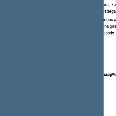
dalyvius. Išklausysime abi puses – ir tuos, k
darbu, originalia kūryba, aštria kritika ir užde
Neabejoju, kad kultūrinė spauda nebus pa
O tušti kultūros savaitraščio lapai tebūna gal
yra. Tai darydami vykdysime 1918 m. Vasario 1
Daugiau informacijos:
Seimo LVŽS frakcijos narys
Stasys Tumėnas
Mob. 8 668 42 143, el. p.
stasys.tumenas@lrs