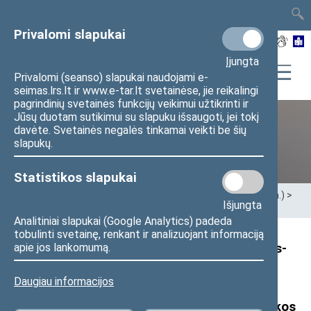
TAIS
TAR
LT
I
EN
Privalomi slapukai
Įjungta
Privalomi (seanso) slapukai naudojami e-
seimas.lrs.lt ir www.e-tar.lt svetainėse, jie reikalingi
pagrindinių svetainės funkcijų veikimui užtikrinti ir
Jūsų duotam sutikimui su slapuku išsaugoti, jei tokį
davėte. Svetainės negalės tinkamai veikti be šių
XII Seimas (2016–2020 m.)
slapukų.
Statistikos slapukai
Pradžia
>
Ankstesnės kadencijos
>
XII Seimas (2016–2020 m.)
>
Išjungta
Seimo nariai
>
Pranešimai žiniasklaidai
Analitiniai slapukai (Google Analytics) padeda
tobulinti svetainę, renkant ir analizuojant informaciją
Seimo narių G. Landsbergio ir R. Morkūnaitės-
apie jos lankomumą.
Mikulėnienės pranešimas: „Dėl galimo
Daugiau informacijos
kyšininkavimo ir teisės aktų pažeidimų –
kreipimasis į Generalinę prokuratūrą ir aplinkos