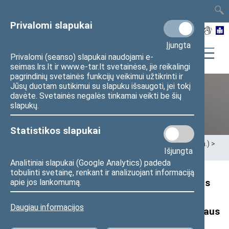
TAIS
TAR
LT
I
EN
Privalomi slapukai
Įjungta
Privalomi (seanso) slapukai naudojami e-
seimas.lrs.lt ir www.e-tar.lt svetainėse, jie reikalingi
pagrindinių svetainės funkcijų veikimui užtikrinti ir
Jūsų duotam sutikimui su slapuku išsaugoti, jei tokį
davėte. Svetainės negalės tinkamai veikti be šių
XII Seimas (2016–2020 m.)
slapukų.
Statistikos slapukai
Pradžia
>
Ankstesnės kadencijos
>
XII Seimas (2016–2020 m.)
>
Išjungta
Seimo nariai
>
Pranešimai žiniasklaidai
Analitiniai slapukai (Google Analytics) padeda
tobulinti svetainę, renkant ir analizuojant informaciją
Seimo narių M. Adomėno ir G. Steponavičiaus
apie jos lankomumą.
pranešimas: „Mokytojų etatinio darbo
Daugiau informacijos
užmokesčio sistema (MEDUS). Daugiau medaus
ar deguto?“