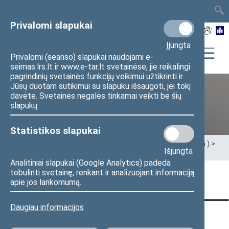
TAIS
TAR
LT
I
EN
Privalomi slapukai
Įjungta
Privalomi (seanso) slapukai naudojami e-
seimas.lrs.lt ir www.e-tar.lt svetainėse, jie reikalingi
pagrindinių svetainės funkcijų veikimui užtikrinti ir
Jūsų duotam sutikimui su slapuku išsaugoti, jei tokį
davėte. Svetainės negalės tinkamai veikti be šių
XII Seimas (2016–2020 m.)
slapukų.
Statistikos slapukai
Pradžia
>
Ankstesnės kadencijos
>
XII Seimas (2016–2020 m.)
>
Išjungta
Seimo nariai
>
Pranešimai žiniasklaidai
Analitiniai slapukai (Google Analytics) padeda
tobulinti svetainę, renkant ir analizuojant informaciją
Puslapis nerastas
apie jos lankomumą.
Daugiau informacijos
KONTAKTAI:
TIESIOGINĖ PRIEIGA:
PASLAUGOS: