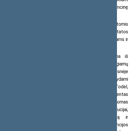
reguliavimą, kuris galimai pakeis vidaus rinką ir konkurencinę
aplinką.
Parlamentarai kreipimesi prašo susipažinti su minėtomis
pataisomis ir pateikti išvadą, ar projekte siūlomos nuostatos
neprieštarauja Lietuvos ir Europos Sąjungos teisės aktams ir
nesudaro nevienodų konkurencinių sąlygų.
„Valstybė būdama ligoninių savininke ar viena iš
dalininkių, skirdama savo turtą bei lėšas tinkamam steigiamų
vaistinių ligoninėse funkcionavimui, atsiduria geresnėje
padėtyje nei privatūs juridiniai asmenys, kurie vykdydami
farmacinę veiklą jokio valstybinio finansavimo negauna. Todėl,
kaip savo išvadose pažymi Europos teisės departamentas
prie Lietuvos Respublikos Teisingumo ministerijos, siūlomas
reglamentavimas galimai prieštarauja Konstitucijai,
draudžiančiai gamybos ir rinkos monopolizavimą ir
konkurencijos laisvės varžymą. Kreipėmės į Konkurencijos