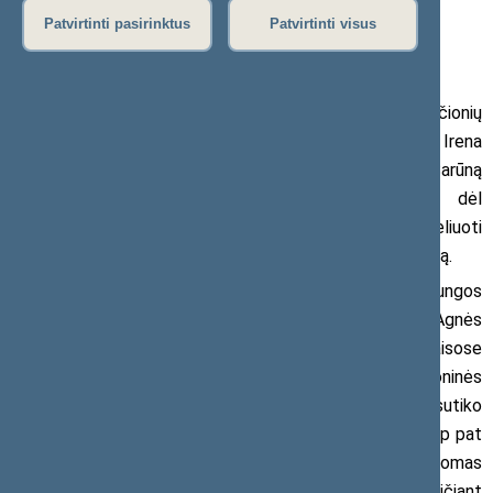
Patvirtinti pasirinktus
Patvirtinti visus
2018 m. gegužės 18 d. pranešimas žiniasklaidai
Seimo Tėvynės sąjungos-Lietuvos krikščionių
demokratų (TS-LKD) frakcijos nariai Antanas Matulas ir Irena
Degutienė kreipėsi į Konkurencijos tarybos pirmininką Šarūną
Keserauską ir ūkio ministrą Mindaugą Sinkevičių dėl
farmacijos įstatymo pataisų, kuriomis norima suniveliuoti
ligoninių vaistinių bei visuomenės vaistinių vykdomą veiklą.
Balandžio 4 d. Lietuvos valstiečių ir žaliųjų sąjungos
(LVŽS) frakcijos narių Ramūno Karbauskio ir Agnės
Širinskienės pateiktose ir po pateikimo priimtose pataisose
siūloma leisti parduoti vaistinius preparatus tiek ligoninės
vaistinėms, tiek visuomenės vaistinėms. Seimas net nesutiko
kreiptis į Vyriausybę dėl įstatymo projekto išvados. Taip pat
negautas Europos Komisijos pritarimas, kuris yra privalomas
vadovaujantis Europos Sąjungos direktyvomis, prieš keičiant