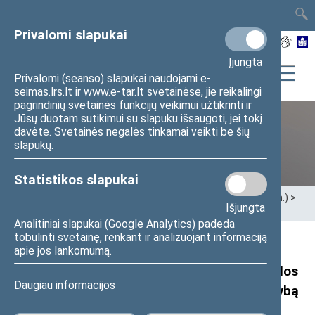
TAIS
TAR
LT
I
EN
Privalomi slapukai
Įjungta
Privalomi (seanso) slapukai naudojami e-
seimas.lrs.lt ir www.e-tar.lt svetainėse, jie reikalingi
pagrindinių svetainės funkcijų veikimui užtikrinti ir
Jūsų duotam sutikimui su slapuku išsaugoti, jei tokį
davėte. Svetainės negalės tinkamai veikti be šių
XII Seimas (2016–2020 m.)
slapukų.
Statistikos slapukai
Pradžia
>
Ankstesnės kadencijos
>
XII Seimas (2016–2020 m.)
>
Išjungta
Seimo nariai
>
Pranešimai žiniasklaidai
Analitiniai slapukai (Google Analytics) padeda
tobulinti svetainę, renkant ir analizuojant informaciją
Seimo narių A. Matulo ir I. Degutienės
apie jos lankomumą.
pranešimas: „Dėl galimo vaistinių tinklo veiklos
Daugiau informacijos
iškreipimo – kreipimasis į Konkurencijos tarybą
ir Ūkio ministeriją“