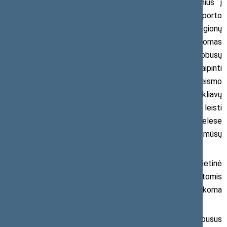
mokyklas ir iš jų metu yra naudojami vežti mokinius į
pažintines ir kultūrines išvykas, olimpiadas, konkursus, sporto
varžybas, meninės raiškos bei kitus renginius. Iš regionų
atvykus į Vilniaus miestą, Trakus ar kitas mokinių lankomas
pažintines vietas, tenka susimokėti už mokyklinių autobusų
statymą, neretai ir iškart už dvi vietas, arba mokinius išlaipinti
tam nepritaikytose vietose, o tai kelia pavojų eismo
saugumui. Aš manau, kad turėtume pakoreguoti Rinkliavų
įstatymą ir numatyti mokykliniams autobusams išimtį – leisti
jiems stovėti mokamose automobilių stovėjimo aikštelėse
nemokamai, juk vaikų kultūrinė edukacija yra viešasis mūsų
visų interesas“, – sako parlamentaras A. Butkevičius.
Įregistruotame projekte siūloma nustatyti, kad vietinė
rinkliava už naudojimąsi savivaldybių tarybų nustatytomis
mokamomis vietomis automobiliams statyti nebūtų taikoma
mokykliniams autobusams.
Seime pritarus pasiūlymui, mokyklinius autobusus