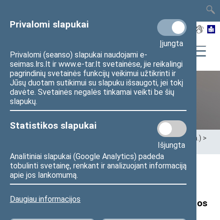
TAIS
TAR
LT
I
EN
Privalomi slapukai
Įjungta
Privalomi (seanso) slapukai naudojami e-
seimas.lrs.lt ir www.e-tar.lt svetainėse, jie reikalingi
pagrindinių svetainės funkcijų veikimui užtikrinti ir
Jūsų duotam sutikimui su slapuku išsaugoti, jei tokį
davėte. Svetainės negalės tinkamai veikti be šių
XII Seimas (2016–2020 m.)
slapukų.
Statistikos slapukai
Pradžia
>
Ankstesnės kadencijos
>
XII Seimas (2016–2020 m.)
>
Išjungta
Seimo nariai
>
Pranešimai žiniasklaidai
Analitiniai slapukai (Google Analytics) padeda
tobulinti svetainę, renkant ir analizuojant informaciją
Seimo narių A. Butkevičiaus ir A. Gaidžiūno
apie jos lankomumą.
pranešimas: „Mokykliniams autobusams,
Daugiau informacijos
vežantiems vaikus, stovėjimo aikštelėse vietos
turėtų būti nemokamos“