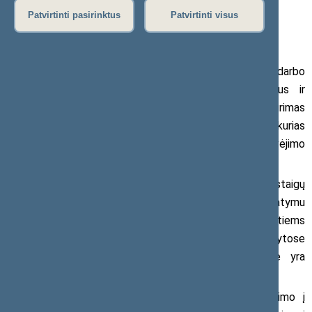
Patvirtinti pasirinktus
Patvirtinti visus
2018 m. birželio 27 d. pranešimas žiniasklaidai
Seimo Lietuvos socialdemokratų darbo
frakcijos seniūno pavaduotojas Algirdas Butkevičius ir
Lietuvos valstiečių ir žaliųjų sąjungos frakcijos narys Aurimas
Gaidžiūnas įregistravo Rinkliavų įstatymo pataisas, kurias
priėmus mokykliniai autobusai savivaldybių stovėjimo
aikštelėse galėtų būti statomi nemokamai.
Pasak Seimo nario A. Butkevičiaus, švietimo įstaigų
vadovai skundžiasi, kad remiantis Rinkliavų įstatymu
mokykliniams autobusams, kaip ir visiems kitiems
automobiliams, už stovėjimą savivaldybių nustatytose
mokamose automobilių stovėjimo aikštelių vietose yra
taikomos vietinės rinkliavos.
„Mokykliniai autobusai laisvu nuo mokinių vežimo į