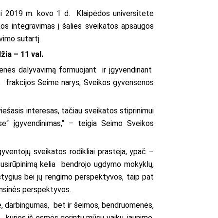
tyti 2019 m. kovo 1 d. Klaipėdos universitete
kos integravimas į šalies sveikatos apsaugos
imo sutartį.
žia – 11 val.
omenės dalyvavimą formuojant ir įgyvendinant
gos frakcijos Seime narys, Sveikos gyvensenos
iešasis interesas, tačiau sveikatos stiprinimui
se“ įgyvendinimas,“ – teigia Seimo Sveikos
gyventojų sveikatos rodikliai prastėja, ypač –
į susirūpinimą kelia bendrojo ugdymo mokyklų,
tygius bei jų rengimo perspektyvos, taip pat
nansinės perspektyvos.
mė, darbingumas, bet ir šeimos, bendruomenės,
s, kurios iš esmės gerintų mūsų vaikų, jaunimo,