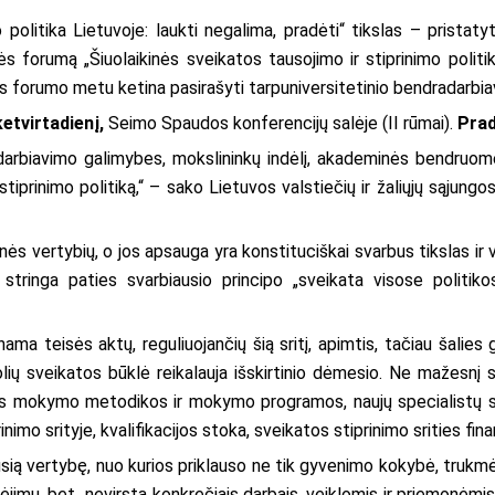
politika Lietuvoje: laukti negalima, pradėti“ tikslas – prista
orumą „Šiuolaikinės sveikatos tausojimo ir stiprinimo politi
 forumo metu ketina pasirašyti tarpuniversitetinio bendradarbiav
etvirtadienį,
Seimo Spaudos konferencijų salėje (II rūmai).
Prad
adarbiavimo galimybes, mokslininkų indėlį, akademinės bendru
tiprinimo politiką,“ – sako Lietuvos valstiečių ir žaliųjų sąjun
ės vertybių, o jos apsauga yra konstituciškai svarbus tikslas ir v
tringa paties svarbiausio principo „sveikata visose politiko
ma teisės aktų, reguliuojančių šią sritį, apimtis, tačiau šalies 
olių sveikatos būklė reikalauja išskirtinio dėmesio. Ne mažesn
ios mokymo metodikos ir mokymo programos, naujų specialistų s
nimo srityje, kvalifikacijos stoka, sveikatos stiprinimo srities fi
ausią vertybę, nuo kurios priklauso ne tik gyvenimo kokybė, truk
albėjimu, bet nevirsta konkrečiais darbais, veiklomis ir priemonėmi