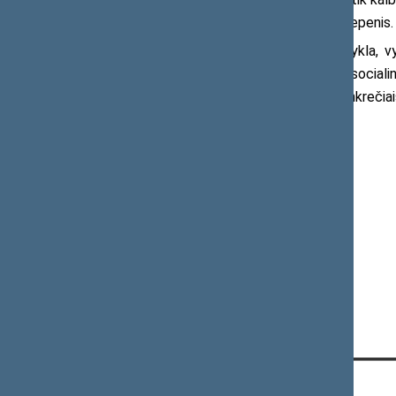
visų gyventojų sveikatą,“– pažymi D. Kepenis.
Kiekviena universitetinė aukštoji mokykla, vy
ekonominio augimo, sveikos aplinkos, socialin
aktyviai bendradarbiauti pradedant konkrečiais
Daugiau informacijos:
Seimo narys Dainius Kepenis
Mob. 8 668 42 127
El. p.
dainius.kepenis@lrs.lt