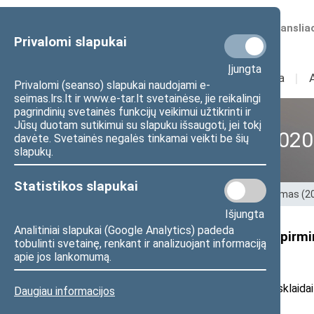
Numatomos transliac
Privalomi slapukai
Įjungta
Sudėtis
I
Veikla
I
Privalomi (seanso) slapukai naudojami e-
seimas.lrs.lt ir www.e-tar.lt svetainėse, jie reikalingi
pagrindinių svetainės funkcijų veikimui užtikrinti ir
Jūsų duotam sutikimui su slapuku išsaugoti, jei tokį
XII Seimas (2016–2020
davėte. Svetainės negalės tinkamai veikti be šių
slapukų.
Statistikos slapukai
Pradžia
>
Ankstesnės kadencijos
>
XII Seimas (
Išjungta
Analitiniai slapukai (Google Analytics) padeda
Sveikos gyvensenos komisijos pirmin
tobulinti svetainę, renkant ir analizuojant informaciją
pradėti“
apie jos lankomumą.
2019 m. vasario 26 d. pranešimas žiniasklaidai
Daugiau informacijos