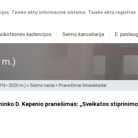
ijos
Teisės aktų informacinė sistema
Teisės aktų registras
Ankstesnės kadencijos
I
Seimo kanceliarija
I
E. paslaug
 m.)
2016–2020 m.)
>
Seimo nariai
>
Pranešimai žiniasklaidai
inko D. Kepenio pranešimas: „Sveikatos stiprinimo p