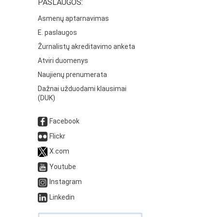
PASLAUGOS:
Asmenų aptarnavimas
E. paslaugos
Žurnalistų akreditavimo anketa
Atviri duomenys
Naujienų prenumerata
Dažnai užduodami klausimai
(DUK)
Facebook
Flickr
X.com
Youtube
Instagram
Linkedin