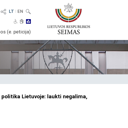
LT
I
EN
os (e. peticija)
olitika Lietuvoje: laukti negalima,