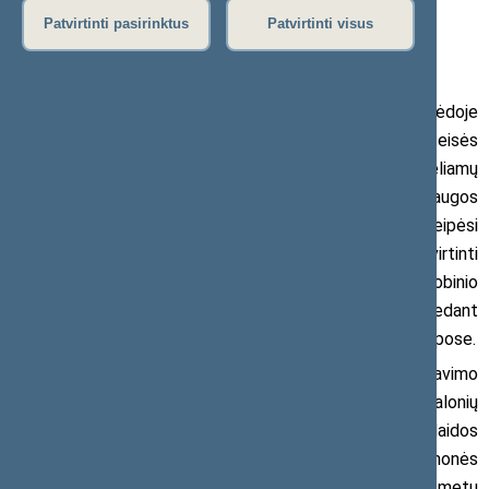
Patvirtinti pasirinktus
Patvirtinti visus
2019 m. gegužės 31 d. pranešimas žiniasklaidai
Po praeitos vasaros siaubingų kvapų Klaipėdoje
Aplinkos ministerija kol kas nesiėmė jokių reikalingų teisės
aktų pakeitimų dėl industrinio kompostavimo sukeliamų
nemalonių kvapų visoje Lietuvoje. Seimo Aplinkos apsaugos
komiteto pirmininko pavaduotojas Simonas Gentvilas kreipėsi
į Aplinkos ministeriją, prašydamas kuo skubiau patvirtinti
biologiškai skaidžių atliekų kompostavimo bei anaerobinio
apdorojimo aplinkosauginių reikalavimų tvarkas, įvedant
reikalavimą kompostavimo darbus atlikti uždarose patalpose.
„Žmonių, gyvenančių netoli atliekų kompostavimo
stotelių, skundai dėl nuolatinių nepakeliamų ir nemalonių
kvapų savivaldybėse neslūgta. Ir tai rodo, kad kvapų sklaidos
žemėlapiai dažnai neatitinka realybės, nors įmonės
tvarkančios biologiškas atliekas formaliai ir atitinka PAV metu