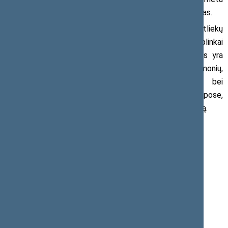
numatytus reikalavimus“, – situaciją vertino parlamentaras.
Jis įsitikinęs, kad praktikoje bioskaidžių atliekų
apdorojimo ir kompostavimo aikštelių poveikio aplinkai
vertinimo metu numatytos kompensacinės priemonės yra
nepakankamos ir ragina Aplinkos ministeriją imtis priemonių,
kad bioskaidžių atliekų kompostavimas, laikymas bei
mechaninis apdorojimas vyktų uždarose patalpose,
užtikrinant dujų (kvapų) išvalymą prieš išleidžiant į aplinką.
Kontaktinis asmuo:
Simonas Gentvilas
Seimo Liberalų sąjūdžio frakcijos narys
Aplinkos apsaugos komiteto pirmininko pavaduotojas
Mob. 8 6 984 2168, el. p.
simonas.gentvilas@lrs.lt