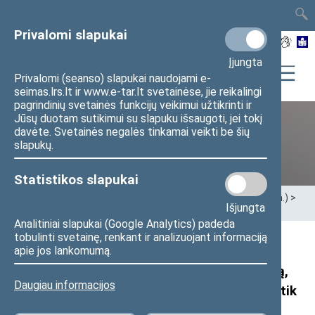
TAIS
TAR
LT
I
EN
Privalomi slapukai
Įjungta
Privalomi (seanso) slapukai naudojami e-
seimas.lrs.lt ir www.e-tar.lt svetainėse, jie reikalingi
pagrindinių svetainės funkcijų veikimui užtikrinti ir
Jūsų duotam sutikimui su slapuku išsaugoti, jei tokį
davėte. Svetainės negalės tinkamai veikti be šių
XII Seimas (2016–2020 m.)
slapukų.
Statistikos slapukai
Pradžia
>
Ankstesnės kadencijos
>
XII Seimas (2016–2020 m.)
>
Išjungta
Seimo nariai
>
Pranešimai žiniasklaidai
Analitiniai slapukai (Google Analytics) padeda
tobulinti svetainę, renkant ir analizuojant informaciją
Seimo nario S. Gentvilo pranešimas:
apie jos lankomumą.
parlamentaras kreipėsi į Aplinkos ministeriją,
Daugiau informacijos
prašydamas bioatliekų kompostavimą leisti tik
uždarose patalpose