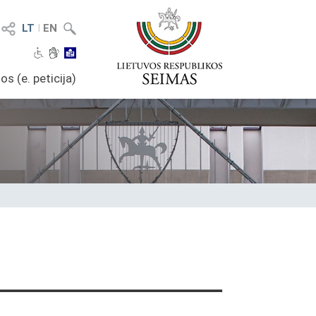
LT
I
EN
os (e. peticija)