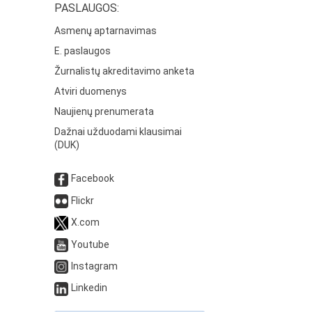
PASLAUGOS:
Asmenų aptarnavimas
E. paslaugos
Žurnalistų akreditavimo anketa
Atviri duomenys
Naujienų prenumerata
Dažnai užduodami klausimai
(DUK)
Facebook
Flickr
X.com
Youtube
Instagram
Linkedin