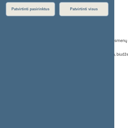
KONTAKTAI:
Patvirtinti pasirinktus
Patvirtinti visus
Gedimino pr. 53, 01109 Vilnius,
Lietuva
(0 5) 239 6060
El. p.
priim@lrs.lt
Duomenys kaupiami ir saugomi Juridinių asmenų 
kodas 188605295
© Lietuvos Respublikos Seimo kanceliarija, biudže