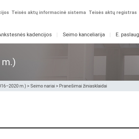
ijos
Teisės aktų informacinė sistema
Teisės aktų registras
Ankstesnės kadencijos
I
Seimo kanceliarija
I
E. paslaug
 m.)
2016–2020 m.)
>
Seimo nariai
>
Pranešimai žiniasklaidai