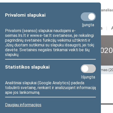
Numatomos transliac
Privalomi slapukai
Įjungta
Sudėtis
I
Veikla
I
Privalomi (seanso) slapukai naudojami e-
seimas.lrs.lt ir www.e-tar.lt svetainėse, jie reikalingi
pagrindinių svetainės funkcijų veikimui užtikrinti ir
Jūsų duotam sutikimui su slapuku išsaugoti, jei tokį
XII Seimas (2016–2020
davėte. Svetainės negalės tinkamai veikti be šių
slapukų.
Statistikos slapukai
Pradžia
>
Ankstesnės kadencijos
>
XII Seimas (
Išjungta
Analitiniai slapukai (Google Analytics) padeda
Puslapis nerastas
tobulinti svetainę, renkant ir analizuojant informaciją
apie jos lankomumą.
Daugiau informacijos