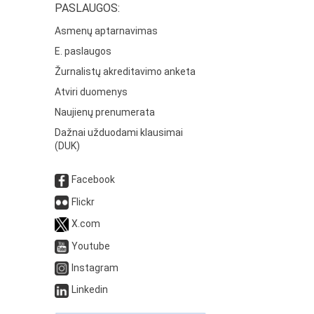
PASLAUGOS:
Asmenų aptarnavimas
E. paslaugos
Žurnalistų akreditavimo anketa
Atviri duomenys
Naujienų prenumerata
Dažnai užduodami klausimai
(DUK)
Facebook
Flickr
X.com
Youtube
Instagram
Linkedin