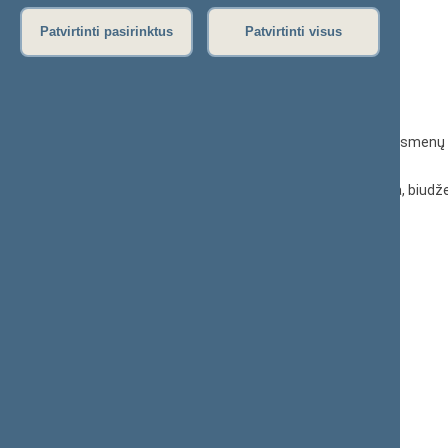
KONTAKTAI:
Patvirtinti pasirinktus
Patvirtinti visus
Gedimino pr. 53, 01109 Vilnius,
Lietuva
(0 5) 239 6060
El. p.
priim@lrs.lt
Duomenys kaupiami ir saugomi Juridinių asmenų 
kodas 188605295
© Lietuvos Respublikos Seimo kanceliarija, biudže