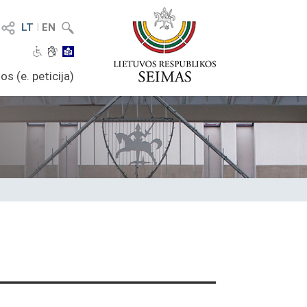
LT
I
EN
os (e. peticija)