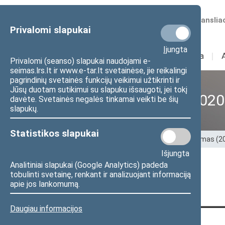
Numatomos transliac
Privalomi slapukai
Įjungta
Sudėtis
I
Veikla
I
Privalomi (seanso) slapukai naudojami e-
seimas.lrs.lt ir www.e-tar.lt svetainėse, jie reikalingi
pagrindinių svetainės funkcijų veikimui užtikrinti ir
Jūsų duotam sutikimui su slapuku išsaugoti, jei tokį
XII Seimas (2016–2020
davėte. Svetainės negalės tinkamai veikti be šių
slapukų.
Statistikos slapukai
Pradžia
>
Ankstesnės kadencijos
>
XII Seimas (
Išjungta
Analitiniai slapukai (Google Analytics) padeda
Puslapis nerastas
tobulinti svetainę, renkant ir analizuojant informaciją
apie jos lankomumą.
Daugiau informacijos