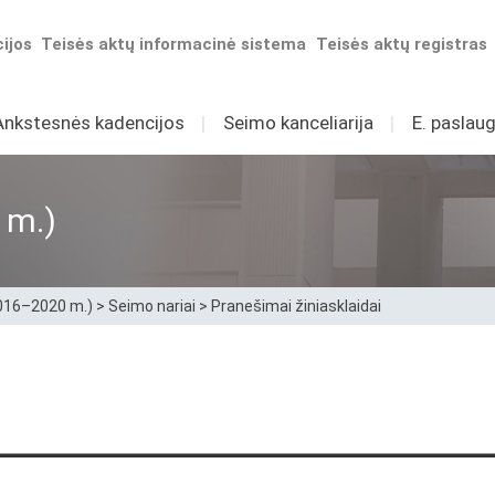
ijos
Teisės aktų informacinė sistema
Teisės aktų registras
Ankstesnės kadencijos
I
Seimo kanceliarija
I
E. paslaug
 m.)
2016–2020 m.)
>
Seimo nariai
>
Pranešimai žiniasklaidai