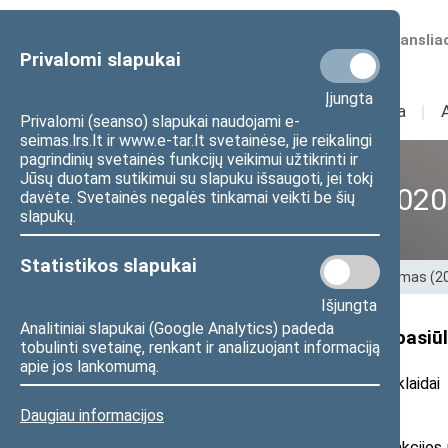
Numatomos transliac
Privalomi slapukai
Įjungta
Sudėtis
I
Veikla
I
Privalomi (seanso) slapukai naudojami e-
seimas.lrs.lt ir www.e-tar.lt svetainėse, jie reikalingi
pagrindinių svetainės funkcijų veikimui užtikrinti ir
Jūsų duotam sutikimui su slapuku išsaugoti, jei tokį
XII Seimas (2016–2020
davėte. Svetainės negalės tinkamai veikti be šių
slapukų.
Statistikos slapukai
Pradžia
>
Ankstesnės kadencijos
>
XII Seimas (
Išjungta
Analitiniai slapukai (Google Analytics) padeda
Seimo narys A. Kirkutis teikia pa
tobulinti svetainę, renkant ir analizuojant informaciją
apie jos lankomumą.
2019 m. liepos 24 d. pranešimas žiniasklaidai
Daugiau informacijos
Seimo Valstiečių ir žaliųjų sąjungos frakcij