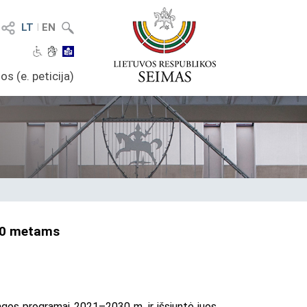
LT
I
EN
os (e. peticija)
030 metams
angos programai 2021–2030 m. ir išsiuntė juos