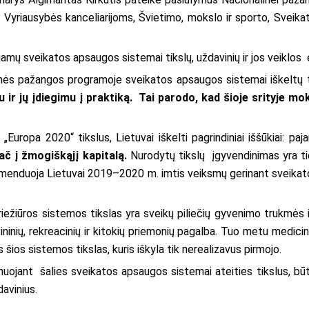
 Vyriausybės kanceliarijoms, Švietimo, mokslo ir sporto, Sveik
jamų sveikatos apsaugos sistemai tikslų, uždavinių ir jos veiklos
inės pažangos programoje sveikatos apsaugos sistemai iškeltų 
u ir jų įdiegimu į praktiką. Tai parodo, kad šioje srityje mo
„Europa 2020“ tikslus, Lietuvai iškelti pagrindiniai iššūkiai: p
ač į žmogiškąjį kapitalą.
Nurodytų tikslų įgyvendinimas yra tie
omenduoja Lietuvai 2019–2020 m. imtis veiksmų gerinant sveikat
 priežiūros sistemos tikslas yra sveikų piliečių gyvenimo trukmės 
ininių, rekreacinių ir kitokių priemonių pagalba. Tuo metu medicin
šios sistemos tikslas, kuris iškyla tik nerealizavus pirmojo.
jant šalies sveikatos apsaugos sistemai ateities tikslus, būtina ai
avinius.