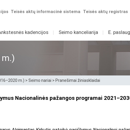
ijos
Teisės aktų informacinė sistema
Teisės aktų registras
Ankstesnės kadencijos
I
Seimo kanceliarija
I
E. paslaug
 m.)
2016–2020 m.)
>
Seimo nariai
>
Pranešimai žiniasklaidai
siūlymus Nacionalinės pažangos programai 2021–2
os narys Algimantas Kirkutis pateikė pasiūlymus Nacionalinei paž