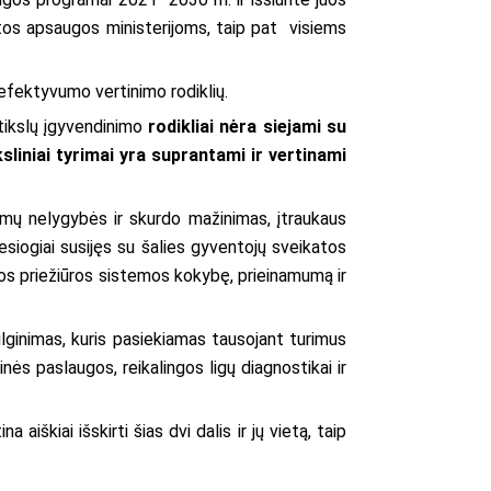
atos apsaugos ministerijoms, taip pat visiems
 efektyvumo vertinimo rodiklių.
tikslų įgyvendinimo
rodikliai nėra siejami su
ksliniai tyrimai yra suprantami ir vertinami
ajamų nelygybės ir skurdo mažinimas, įtraukaus
siogiai susijęs su šalies gyventojų sveikatos
os priežiūros sistemos kokybę, prieinamumą ir
ilginimas, kuris pasiekiamas tausojant turimus
inės paslaugos, reikalingos ligų diagnostikai ir
škiai išskirti šias dvi dalis ir jų vietą, taip