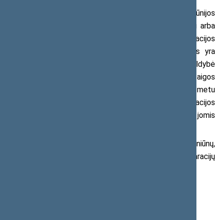
Pagal Vietos savivaldos įstatymo 31 str. 1 d. seniūnijos
gali būti šių formų: savivaldybės administracijos filialai arba
biudžetinės įstaigos. Lietuvos savivaldybių asociacijos
duomenimis, Lietuvoje yra 545 seniūnijos ir visos jos yra
savivaldybių administracijų filialai. Dar nė viena savivaldybė
nėra įsteigusi seniūnijos biudžetinės įstaigos, o šios įstaigos
vadovo turto deklaracija teoriškai būtų viešinama. Šiuo metu
nėra seniūnijų, biudžetinių įstaigų, todėl seniūnų deklaracijos
nėra viešinamos, tad visuomenė neturi galimybės su jomis
susipažinti.
Priėmus įstatymą būtų viešinami visų seniūnų,
nepriklausomai nuo seniūnijos statuso, turto deklaracijų
duomenys be šių gyventojų rašytinio sutikimo.
Daugiau informacijos:
Seimo narys Aurimas Gaidžiūnas