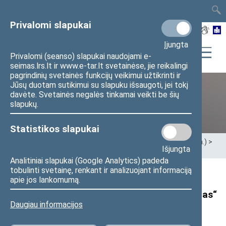
TAIS
TAR
LT
I
EN
Privalomi slapukai
Įjungta
Privalomi (seanso) slapukai naudojami e-
seimas.lrs.lt ir www.e-tar.lt svetainėse, jie reikalingi
pagrindinių svetainės funkcijų veikimui užtikrinti ir
Jūsų duotam sutikimui su slapuku išsaugoti, jei tokį
davėte. Svetainės negalės tinkamai veikti be šių
XII Seimas (2016–2020 m.)
slapukų.
Statistikos slapukai
Pradžia
>
Ankstesnės kadencijos
>
XII Seimas (2016–2020 m.)
>
Išjungta
Seimo nariai
>
Pranešimai žiniasklaidai
Analitiniai slapukai (Google Analytics) padeda
tobulinti svetainę, renkant ir analizuojant informaciją
Seimo nario A. Gaidžiūno pranešimas:
apie jos lankomumą.
„Pasiūlymas viešinti seniūnų turto deklaracijas“
Daugiau informacijos
2019 m. rugsėjo 12 d. pranešimas žiniasklaidai