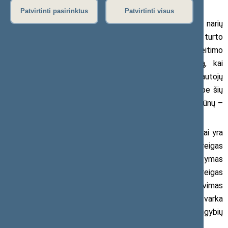
Patvirtinti pasirinktus
Patvirtinti visus
Seimo narys Aurimas Gaidžiūnas ir grupė Seimo narių
įregistravo Lietuvos Respublikos Gyventojų turto
deklaravimo įstatymo I-1338 10 straipsnio pakeitimo
įstatymo projektą, kurio tikslas – papildyti sąrašą, kai
deklaruojamas turimas turtas daugumos valstybės tarnautojų
ir pareigūnų bei jų šeimos narių yra skelbiamas viešai be šių
gyventojų rašytinio sutikimo. Šiame sąraše nebuvo seniūnų –
savivaldybių administracijų filialų vadovų.
Pagal Valstybės tarnybos įstatymą (VTĮ) seniūnai yra
karjeros valstybės tarnautojai, tačiau jų skyrimą į pareigas
reglamentuoja ne tik VTĮ, bet ir Vietos savivaldos įstatymas
(VSĮ), kuris numato, kad konkurso užimti seniūno pareigas
komisijoje yra privalomas bendruomenės atstovų dalyvavimas
(VSĮ 31 str. 9 d.), taigi, seniūno skyrimo į pareigas tvarka
išskiria šią pareigybę iš kitų valstybės tarnautojų pareigybių
skyrimo į pareigas tvarkos.