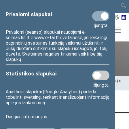
TAIS
TAR
LT
I
EN
Privalomi slapukai
Įjungta
Privalomi (seanso) slapukai naudojami e-
seimas.lrs.lt ir www.e-tar.lt svetainėse, jie reikalingi
pagrindinių svetainės funkcijų veikimui užtikrinti ir
Jūsų duotam sutikimui su slapuku išsaugoti, jei tokį
davėte. Svetainės negalės tinkamai veikti be šių
XII Seimas (2016–2020 m.)
slapukų.
Statistikos slapukai
Pradžia
>
Ankstesnės kadencijos
>
XII Seimas (2016–2020 m.)
>
Išjungta
Seimo nariai
>
Pranešimai žiniasklaidai
Analitiniai slapukai (Google Analytics) padeda
tobulinti svetainę, renkant ir analizuojant informaciją
Puslapis nerastas
apie jos lankomumą.
Daugiau informacijos
KONTAKTAI:
TIESIOGINĖ PRIEIGA:
PASLAUGOS: