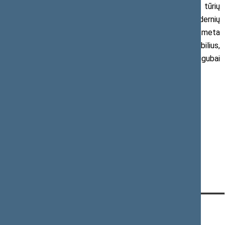
Ir šiuo atveju būtina paminėti, kad net ir didelių tūrių
variklių naujesnės transporto priemonės dėl savo modernių
techninių sprendimų aplinką teršia, t. y. kietųjų dalelių išmeta
gerokai mažiau už senus mažo tūrio variklių automobilius,
kurių anglies dvideginio emisija gali būti bene dvigubai
mažesnė.
Daugiau informacijos:
Seimo narys
Robertas Šarknickas
Tel. (8 5) 239 6641
El. p.
Robertas.Sarknickas@lrs.lt
KONTAKTAI:
TIESIOGINĖ PRIEIGA:
PASLAUGOS: