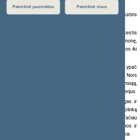
Patvirtinti pasirinktus
Patvirtinti visus
Sako, kad nauji automobilių taršos mokesčiai paskatins
greičiau atsikratyti senais automobiliais?
Nieko panašaus, kadangi taršos registracijos mokestis
ne tik apsunkina galimybę parduoti seną transporto priemonę,
bet ir atbaido pirkėjus, dėl to jų savininkai ją eksploatuos iki
jos grabo lentos. Tad šio mokesčio nepalaikysiu.
Kalbant apie automobilių taršos mokestį, ypač
diskutuotina dėl mokestinio kriterijaus pasirinkimo. Nors
transporto priemonės ir yra skirstomos pagal CO2 emisiją,
visgi tai nėra ir negali būti vienintelis apmokestinimo kriterijus.
Natūralu, kad didesnio tūrio varikliams reikalingas ir
didesnis oro kiekis kurui sudegti, dėl to automatiškai į aplinką
yra išmetamas ir didesnis anglies dvideginio kiekis. Tačiau
pažymėtina, kad į aplinką kartu su CO2 yra išmetamos ir
kietosios dalelės, kurios ypač kenkia oro kokybei ir aplinkai.