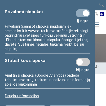
TAIS
TAR
LT
I
EN
Privalomi slapukai
Įjungta
Privalomi (seanso) slapukai naudojami e-
seimas.lrs.lt ir www.e-tar.lt svetainėse, jie reikalingi
pagrindinių svetainės funkcijų veikimui užtikrinti ir
Jūsų duotam sutikimui su slapuku išsaugoti, jei tokį
davėte. Svetainės negalės tinkamai veikti be šių
XII Seimas (2016–2020 m.)
slapukų.
Statistikos slapukai
Pradžia
>
Ankstesnės kadencijos
>
XII Seimas (2016–2020 m.)
>
Išjungta
Seimo nariai
>
Pranešimai žiniasklaidai
Analitiniai slapukai (Google Analytics) padeda
tobulinti svetainę, renkant ir analizuojant informaciją
Seimo nario R. Šarknicko pranešimas: „Dėl
apie jos lankomumą.
„mažulių“ taršos mokesčių“
Daugiau informacijos
2019 m. spalio 10 d. pranešimas žiniasklaidai