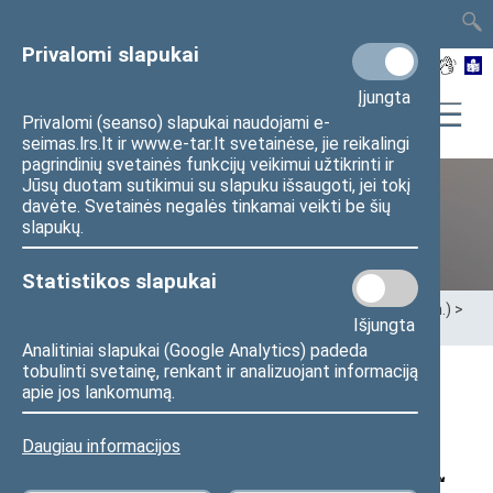
TAIS
TAR
LT
I
EN
Privalomi slapukai
Įjungta
Privalomi (seanso) slapukai naudojami e-
seimas.lrs.lt ir www.e-tar.lt svetainėse, jie reikalingi
pagrindinių svetainės funkcijų veikimui užtikrinti ir
Jūsų duotam sutikimui su slapuku išsaugoti, jei tokį
davėte. Svetainės negalės tinkamai veikti be šių
XII Seimas (2016–2020 m.)
slapukų.
Statistikos slapukai
Pradžia
>
Ankstesnės kadencijos
>
XII Seimas (2016–2020 m.)
>
Išjungta
Seimo nariai
>
Pranešimai žiniasklaidai
Analitiniai slapukai (Google Analytics) padeda
tobulinti svetainę, renkant ir analizuojant informaciją
Seimo Liberalų sąjūdžio frakcijos seniūnės
apie jos lankomumą.
Viktorijos Čmilytės-Nielsen ir frakcijos nario
Daugiau informacijos
Simono Gentvilo pranešimas: „Kovojant su
šešėliu, dienpinigiai – tik bankiniu pavedimu“