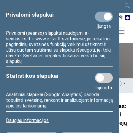
TAIS
TAR
LT
I
EN
Privalomi slapukai
Įjungta
Privalomi (seanso) slapukai naudojami e-
seimas.lrs.lt ir www.e-tar.lt svetainėse, jie reikalingi
pagrindinių svetainės funkcijų veikimui užtikrinti ir
Jūsų duotam sutikimui su slapuku išsaugoti, jei tokį
davėte. Svetainės negalės tinkamai veikti be šių
XII Seimas (2016–2020 m.)
slapukų.
Statistikos slapukai
Pradžia
>
Ankstesnės kadencijos
>
XII Seimas (2016–2020 m.)
>
Išjungta
Seimo nariai
>
Pranešimai žiniasklaidai
Analitiniai slapukai (Google Analytics) padeda
tobulinti svetainę, renkant ir analizuojant informaciją
Seimo narės Paulės Kuzmickienės pranešimas:
apie jos lankomumą.
parlamentarė siūlo ministrui Aurelijui Verygai
Daugiau informacijos
spręsti išaugusių depresijos po gimdymo atvejų
problemą