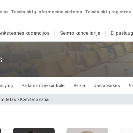
ijos
Teisės aktų informacinė sistema
Teisės aktų registras
Ankstesnės kadencijos
I
Seimo kanceliarija
I
E. paslaug
s
iūlymų
Parlamentinė kontrolė
Veikla
Darbotvarkės
Na
komitetas
>
Komiteto nariai