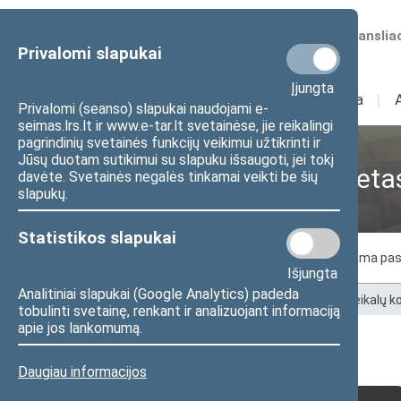
Numatomos transliac
Privalomi slapukai
Įjungta
Sudėtis
I
Veikla
I
Privalomi (seanso) slapukai naudojami e-
seimas.lrs.lt ir www.e-tar.lt svetainėse, jie reikalingi
pagrindinių svetainės funkcijų veikimui užtikrinti ir
Jūsų duotam sutikimui su slapuku išsaugoti, jei tokį
Kaimo reikalų komiteta
davėte. Svetainės negalės tinkamai veikti be šių
slapukų.
Statistikos slapukai
Komiteto nariai
Posėdžiai
Laukiama pas
Išjungta
Analitiniai slapukai (Google Analytics) padeda
Pradžia
>
Komitetai ir komisijos
>
Kaimo reikalų 
tobulinti svetainę, renkant ir analizuojant informaciją
apie jos lankomumą.
Komiteto nariai
Daugiau informacijos