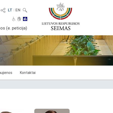
LT
I
EN
os (e. peticija)
ujienos
Kontaktai