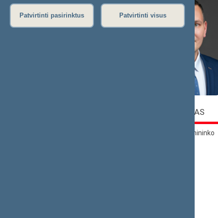
Patvirtinti pasirinktus
Patvirtinti visus
Bronis
Matas
ROPĖ
SKAMARAKAS
Komiteto pirmininkas
Komiteto pirmininko
pavaduotojas