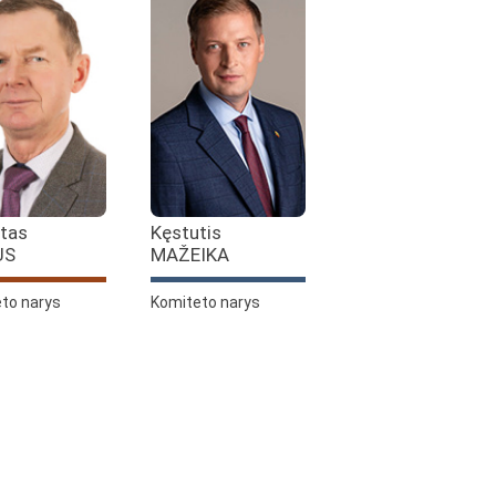
tas
Kęstutis
US
MAŽEIKA
to narys
Komiteto narys